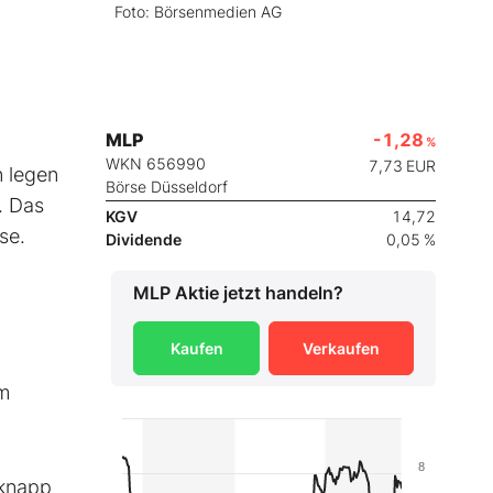
Foto: Börsenmedien AG
MLP
-1,28
%
WKN 656990
7,73
EUR
n legen
Börse Düsseldorf
. Das
KGV
14,72
se.
Dividende
0,05 %
MLP
Aktie jetzt handeln?
Kaufen
Verkaufen
im
8
 knapp