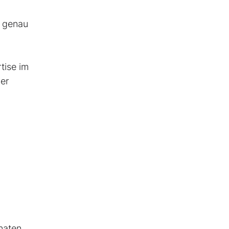
d genau
tise im
er
naten