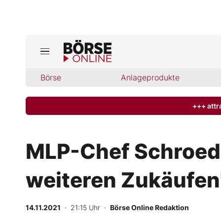
Jetzt a
ktuelle Ausgabe BÖRSE ONLINE lese
Börse
Börse
Anlageprodukte
News
+++ attr
Anlageprodukte
MLP-Chef Schroeder
Finanz-Check
weiteren Zukäufen
Abo & Shop
BO-Musterdepots
14.11.2021
· 21:15 Uhr
·
Börse Online Redaktion