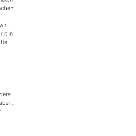
Sachen
wir
kt in
fte
ndere
haben.
.