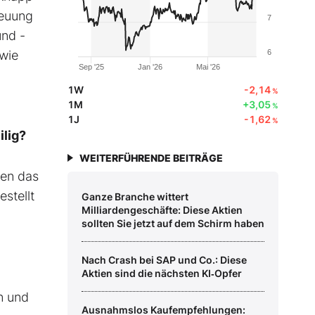
reuung
7
und -
wie
6
Sep '25
Jan '26
Mai '26
1W
-2,14
%
1M
+3,05
%
1J
-1,62
%
ilig?
WEITERFÜHRENDE BEITRÄGE
ben das
stellt
Ganze Branche wittert
Milliardengeschäfte: Diese Aktien
sollten Sie jetzt auf dem Schirm haben
Nach Crash bei SAP und Co.: Diese
Aktien sind die nächsten KI‑Opfer
n und
Ausnahmslos Kaufempfehlungen: