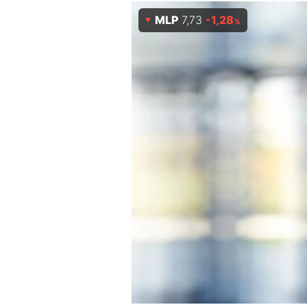
Experten
MLP
7,73
-1,28
%
Mein B:O
Mein Konto
Folgen Sie uns
Kontakt