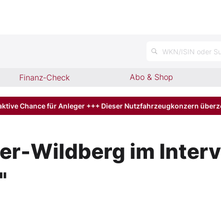
n
WKN/ISIN oder Su
Abo & Shop
Finanz-Check
aktive Chance für Anleger +++ Dieser Nutzfahrzeugkonzern über
-Wildberg im Intervi
"