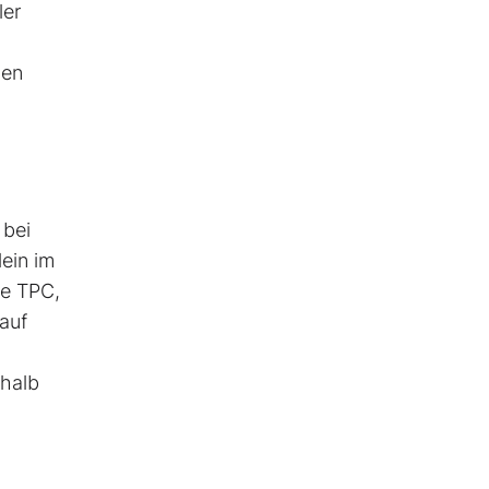
ler
gen
 bei
ein im
ie TPC,
auf
rhalb