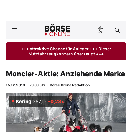
Börse
News
+++ attraktive Chance für Anleger +++ Dieser
Nutzfahrzeugkonzern überzeugt +++
Anlageprodukte
Finanz-Check
Moncler-Aktie: Anziehende Marke
Abo & Shop
15.12.2019
· 20:00 Uhr
·
Börse Online Redaktion
BO-Musterdepots
Kering
287,15
-0,23
%
Experten
Mein B:O