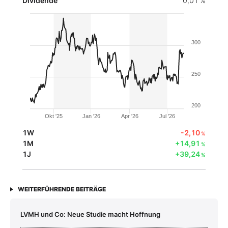
Dividende
0,01 %
300
250
200
Okt '25
Jan '26
Apr '26
Jul '26
1W
-2,10
%
1M
+14,91
%
1J
+39,24
%
WEITERFÜHRENDE BEITRÄGE
LVMH und Co: Neue Studie macht Hoffnung