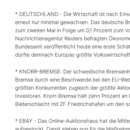
* DEUTSCHLAND - Die Wirtschaft ist nach Eins
erneut nur minimal gewachsen. Das deutsche Br
zum zweiten Mal in Folge um 0,1 Prozent zum Vo
Nachrichtenagentur Reuters befragten Ökonomen
Bundesamt veröffentlicht heute eine erste Sch
dürfte demnach Europas größte Volkswirtschaf
* KNORR-BREMSE: Der schwedische Bremsenherste
Bremse durch eine Beschwerde bei den EU-Wet
größten Konkurrenten zugleich der größte Aktio
Investoren. Knorr-Bremse hält zehn Prozent an 
Bieterschlacht mit ZF Friedrichshafen um den s
* EBAY - Das Online-Auktionshaus hat die Mittel
aufgestockt. Damit stehen nun für die Maßnahme 