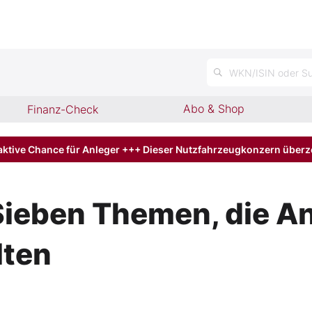
n
WKN/ISIN oder Su
Abo & Shop
Finanz-Check
aktive Chance für Anleger +++ Dieser Nutzfahrzeugkonzern über
ieben Themen, die An
lten