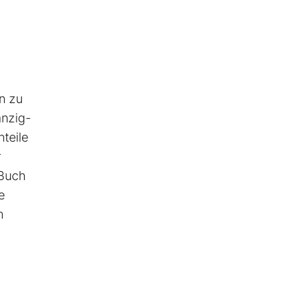
n zu
anzig-
teile
r
 Buch
e
m