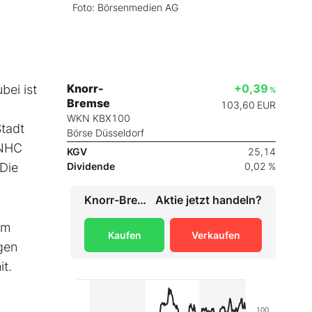
Foto: Börsenmedien AG
Knorr-
+0,39
bei ist
%
Bremse
103,60
EUR
WKN KBX100
Stadt
Börse Düsseldorf
 NHC
KGV
25,14
 Die
Dividende
0,02 %
Knorr-Bremse
Aktie jetzt handeln?
um
Kaufen
Verkaufen
gen
it.
100