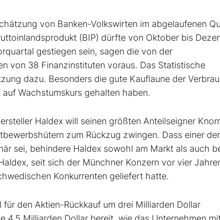
chätzung von Banken-Volkswirten im abgelaufenen Qu
uttoinlandsprodukt (BIP) dürfte von Oktober bis Dez
rquartal gestiegen sein, sagen die von der
 von 38 Finanzinstituten voraus. Das Statistische
ätzung dazu. Besonders die gute Kauflaune der Verbra
t auf Wachstumskurs gehalten haben.
ller Haldex will seinen größten Anteilseigner Knorr
tbewerbshütern zum Rückzug zwingen. Dass einer der
när sei, behindere Haldex sowohl am Markt als auch b
Haldex, seit sich der Münchner Konzern vor vier Jahre
chwedischen Konkurrenten geliefert hatte.
 für den Aktien-Rückkauf um drei Milliarden Dollar
4,5 Milliarden Dollar bereit, wie das Unternehmen mitt