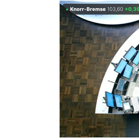
Experten
Knorr-Bremse
103,60
+0,3
Mein B:O
Mein Konto
Folgen Sie uns
Kontakt