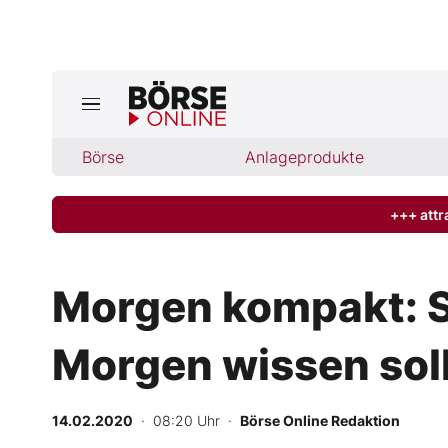
Jetzt a
ktuelle Ausgabe BÖRSE ONLINE lese
Börse
Börse
Anlageprodukte
News
+++ attr
Anlageprodukte
Morgen kompakt: S
Finanz-Check
Morgen wissen sol
Abo & Shop
BO-Musterdepots
14.02.2020
· 08:20 Uhr
·
Börse Online Redaktion