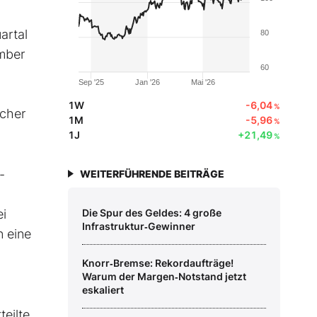
artal
80
ember
60
Sep '25
Jan '26
Mai '26
1W
-6,04
%
ucher
1M
-5,96
%
1J
+21,49
%
-
WEITERFÜHRENDE BEITRÄGE
ei
Die Spur des Geldes: 4 große
Infrastruktur‑Gewinner
n eine
Knorr‑Bremse: Rekordaufträge!
Warum der Margen‑Notstand jetzt
eskaliert
eilte.