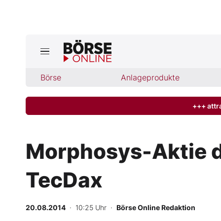
Börse
Börse
Anlageprodukte
News
Anlageprodukte
+++ attr
Finanz-Check
Morphosys-Aktie d
Abo & Shop
TecDax
BO-Musterdepots
20.08.2014
· 10:25 Uhr
·
Börse Online Redaktion
Experten