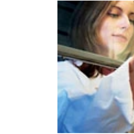
-
Mein B:O
%
Mein Konto
Folgen Sie uns
Kontakt