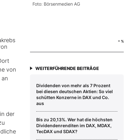
Foto: Börsenmedien AG
akrebs
-
%
von
Dort
WEITERFÜHRENDE BEITRÄGE
he von
n an
Dividenden von mehr als 7 Prozent
bei diesen deutschen Aktien: So viel
schütten Konzerne in DAX und Co.
aus
in der
Bis zu 20,13%. Wer hat die höchsten
zu
Dividendenrenditen im DAX, MDAX,
ndliche
TecDAX und SDAX?