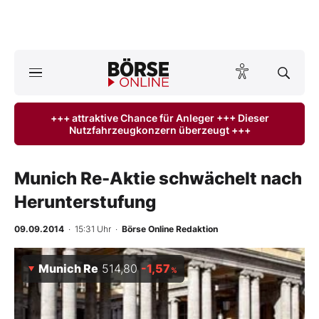
Börse
News
+++ attraktive Chance für Anleger +++ Dieser
Nutzfahrzeugkonzern überzeugt +++
Anlageprodukte
Finanz-Check
Munich Re-Aktie schwächelt nach
Herunterstufung
Abo & Shop
09.09.2014
· 15:31 Uhr
·
Börse Online Redaktion
BO-Musterdepots
Munich Re
514,80
-1,57
%
Experten
Mein B:O