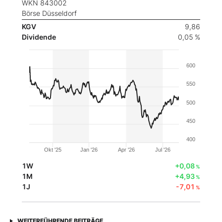
WKN 843002
Börse Düsseldorf
KGV
9,86
Dividende
0,05 %
600
550
500
450
400
Okt '25
Jan '26
Apr '26
Jul '26
1W
+0,08
%
1M
+4,93
%
1J
-7,01
%
WEITERFÜHRENDE BEITRÄGE