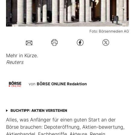
Mein Konto
Foto: Börsenmedien AG
Folgen Sie uns
Mehr in Kürze.
Kontakt
Reuters
von
BÖRSE ONLINE Redaktion
BUCHTIPP: AKTIEN VERSTEHEN
Alles, was Anfänger für einen guten Start an der
Börse brauchen: Depoteröffnung, Aktien-­bewertung,
Aktienhandel, Fachbegriffe, Akteure, Regeln,