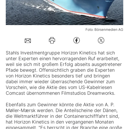
Mein B:O
Foto: Börsenmedien AG
Mein Konto
Folgen Sie uns
Stahls Investmentgruppe Horizon Kinetics hat sich
unter Experten einen hervorragenden Ruf erarbeitet,
weil sie sich mit großem Erfolg abseits ausgetretener
Kontakt
Pfade bewegt. Offensichtlich graben die Experten
von Horizon Kinetics besonders tief und bringen
dabei immer wieder überraschende Gewinner zum
Vorschein, wie die Aktie des vom US-Kabelriesen
Comcast übernommenen Filmstudios Dreamworks.
Ebenfalls zum Gewinner könnte die Aktie von
A. P.
Møller-Mærsk
werden. Die Anteilscheine der Dänen,
die Weltmarktführer in der Containerschifffahrt sind,
hat Horizon Kinetics in den vergangenen Monaten
eingesammelt. "Es herrscht in der Branche eine große