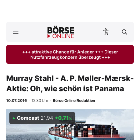
A
ktuelle Ausgabe BÖRSE ONLINE lesen
Börse
+++ attraktive Chance für Anleger +++ Dieser
Nutzfahrzeugkonzern überzeugt +++
News
Anlageprodukte
Murray Stahl - A. P. Møller-Mærsk-
Aktie: Oh, wie schön ist Panama
Finanz-Check
10.07.2016
· 12:30 Uhr
·
Börse Online Redaktion
Abo & Shop
Comcast
21,94
+0,71
%
BO-Musterdepots
Experten