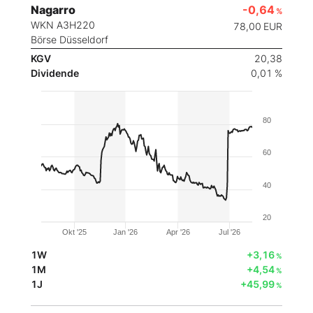
Nagarro
-0,64
%
WKN A3H220
78,00
EUR
Börse Düsseldorf
KGV
20,38
Dividende
0,01 %
80
60
40
20
Okt '25
Jan '26
Apr '26
Jul '26
1W
+3,16
%
1M
+4,54
%
1J
+45,99
%