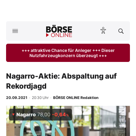
Börse
News
+++ attraktive Chance für Anleger +++ Dieser
Nutzfahrzeugkonzern überzeugt +++
Anlageprodukte
Finanz-Check
Nagarro-Aktie: Abspaltung auf
Rekordjagd
Abo & Shop
20.09.2021
· 20:30 Uhr
·
BÖRSE ONLINE Redaktion
BO-Musterdepots
Nagarro
78,00
-0,64
%
Experten
Mein B:O