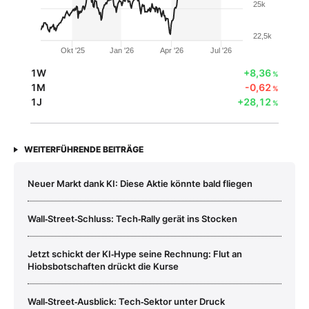
25k
22,5k
Okt '25
Jan '26
Apr '26
Jul '26
1W
+8,36
%
1M
-0,62
%
1J
+28,12
%
WEITERFÜHRENDE BEITRÄGE
Neuer Markt dank KI: Diese Aktie könnte bald fliegen
Wall‑Street‑Schluss: Tech‑Rally gerät ins Stocken
Jetzt schickt der KI‑Hype seine Rechnung: Flut an
Hiobsbotschaften drückt die Kurse
Wall‑Street‑Ausblick: Tech‑Sektor unter Druck