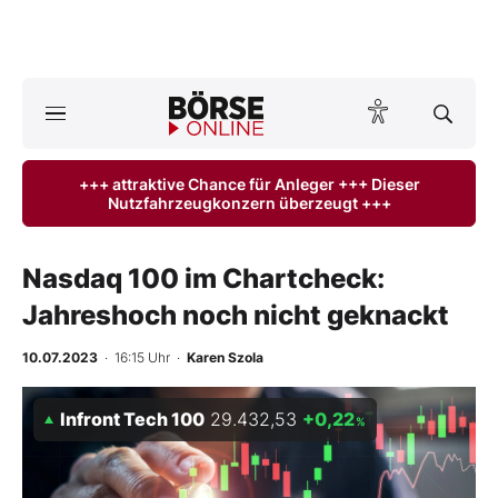
A
ktuelle Ausgabe BÖRSE ONLINE lesen
Börse
+++ attraktive Chance für Anleger +++ Dieser
Nutzfahrzeugkonzern überzeugt +++
News
Anlageprodukte
Nasdaq 100 im Chartcheck:
Jahreshoch noch nicht geknackt
Finanz-Check
10.07.2023
· 16:15 Uhr
·
Karen Szola
Abo & Shop
Infront Tech 100
29.432,53
+0,22
%
BO-Musterdepots
Experten