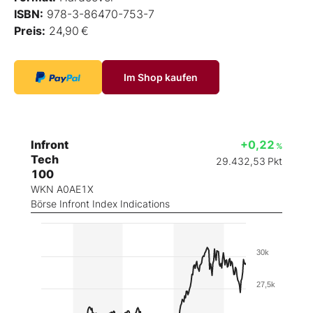
ISBN:
978-3-86470-753-7
Preis:
24,90 €
Im Shop kaufen
Infront
+0,22
%
Tech
29.432,53
Pkt
100
WKN A0AE1X
Börse Infront Index Indications
30k
27,5k