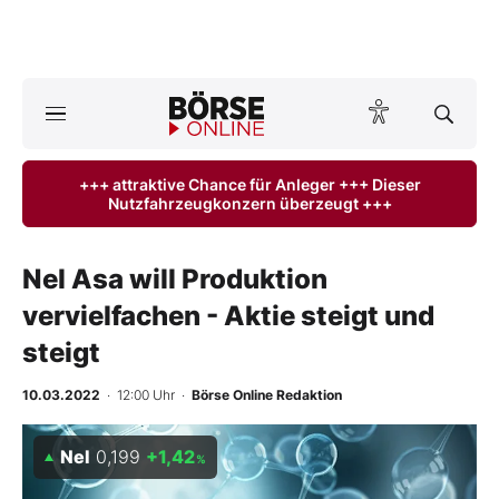
A
ktuelle Ausgabe BÖRSE ONLINE lesen
Börse
+++ attraktive Chance für Anleger +++ Dieser
Nutzfahrzeugkonzern überzeugt +++
News
Anlageprodukte
Nel Asa will Produktion
vervielfachen - Aktie steigt und
Finanz-Check
steigt
Abo & Shop
10.03.2022
· 12:00 Uhr
·
Börse Online Redaktion
BO-Musterdepots
Nel
0,199
+1,42
%
Experten