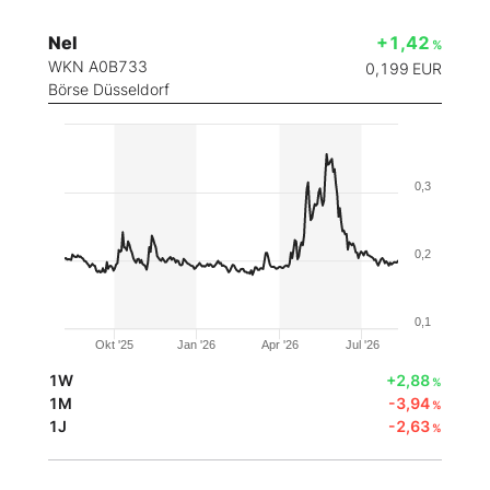
Nel
+1,42
%
WKN A0B733
0,199
EUR
Börse Düsseldorf
0,3
0,2
0,1
Okt '25
Jan '26
Apr '26
Jul '26
1W
+2,88
%
1M
-3,94
%
1J
-2,63
%