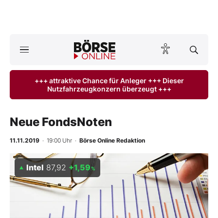
A
ktuelle Ausgabe BÖRSE ONLINE lesen
Börse
+++ attraktive Chance für Anleger +++ Dieser
Nutzfahrzeugkonzern überzeugt +++
News
Anlageprodukte
Neue FondsNoten
Finanz-Check
11.11.2019
· 19:00 Uhr
·
Börse Online Redaktion
Abo & Shop
Intel
87,92
+1,59
%
BO-Musterdepots
Experten