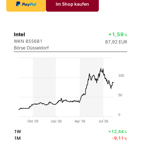
Im Shop kaufen
Intel
+1,59
%
WKN 855681
87,92
EUR
Börse Düsseldorf
100
50
0
Okt '25
Jan '26
Apr '26
Jul '26
1W
+12,44
%
1M
-9,11
%