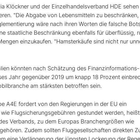
ulia Klöckner und der Einzelhandelsverband HDE sehen
eren. "Die Abgabe von Lebensmitteln zu beschränken, 
glementierung wäre nach ihren Worten die falsche Bots
 staatliche Beschränkung ebenfalls für überflüssig, ru
 Mengen einzukaufen. "Hamsterkäufe sind nicht nur unn
talien könnten nach Schätzung des Finanzinformations-
ses Jahr gegenüber 2019 um knapp 18 Prozent einbre
ilbranche am stärksten betroffen sein.
pe A4E fordert von den Regierungen in der EU ein
 wie Flugsicherungsgebühren gestundet werden, heißt 
r des Verbands, zu dem Europas Branchengrößen wie
 gehören. Zudem sollten Fluggesellschaften direkten 
em eine Verlängerung der jüngsten Lockerung der Rege