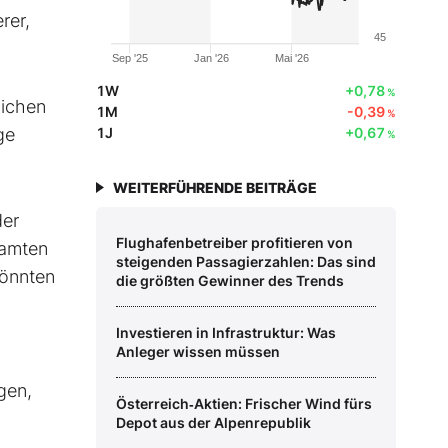
rer,
45
Sep '25
Jan '26
Mai '26
1W
+0,78
%
lichen
1M
-0,39
%
ge
1J
+0,67
%
WEITERFÜHRENDE BEITRÄGE
der
Flughafenbetreiber profitieren von
samten
steigenden Passagierzahlen: Das sind
könnten
die größten Gewinner des Trends
Investieren in Infrastruktur: Was
Anleger wissen müssen
gen,
Österreich‑Aktien: Frischer Wind fürs
Depot aus der Alpenrepublik