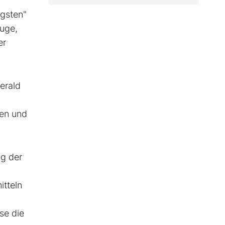
igsten"
luge,
er
erald
fen und
ng der
itteln
se die