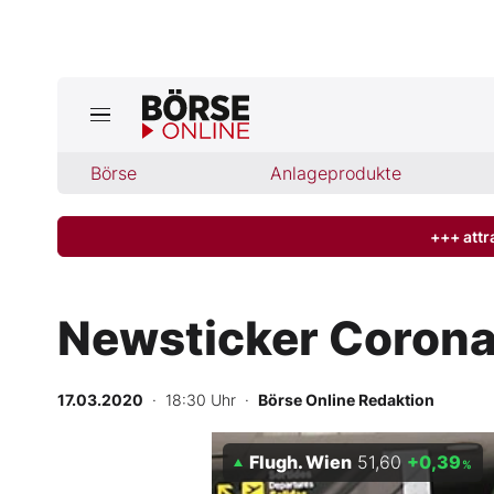
Jetzt a
ktuelle Ausgabe BÖRSE ONLINE lese
Börse
Börse
Anlageprodukte
News
+++ attr
Anlageprodukte
Newsticker Corona:
Finanz-Check
17.03.2020
· 18:30 Uhr
·
Börse Online Redaktion
Abo & Shop
Flugh. Wien
51,60
+0,39
BO-Musterdepots
%