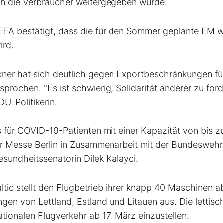
 an die Verbraucher weitergegeben würde.
EFA bestätigt, dass die für den Sommer geplante EM 
ird.
ckner hat sich deutlich gegen Exportbeschränkungen fü
rochen. "Es ist schwierig, Solidarität anderer zu ford
DU-Politikerin.
s für COVID-19-Patienten mit einer Kapazität von bis z
er Messe Berlin in Zusammenarbeit mit der Bundesweh
sundheitssenatorin Dilek Kalayci.
altic stellt den Flugbetrieb ihrer knapp 40 Maschinen a
ungen von Lettland, Estland und Litauen aus. Die lettisc
ationalen Flugverkehr ab 17. März einzustellen.