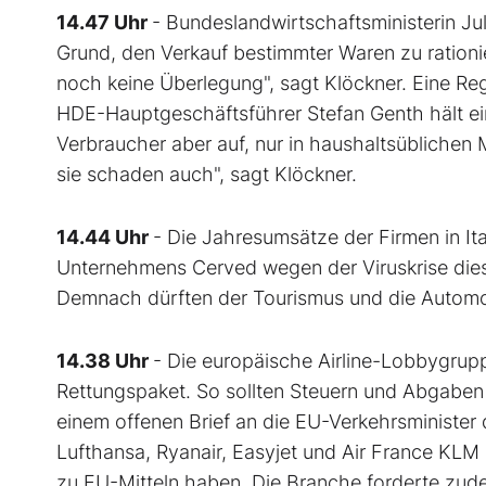
14.47 Uhr
- Bundeslandwirtschaftsministerin J
Grund, den Verkauf bestimmter Waren zu rationi
noch keine Überlegung", sagt Klöckner. Eine Re
HDE-Hauptgeschäftsführer Stefan Genth hält eine
Verbraucher aber auf, nur in haushaltsüblichen
sie schaden auch", sagt Klöckner.
14.44 Uhr
- Die Jahresumsätze der Firmen in I
Unternehmens Cerved wegen der Viruskrise die
Demnach dürften der Tourismus und die Automob
14.38 Uhr
- Die europäische Airline-Lobbygrup
Rettungspaket. So sollten Steuern und Abgaben
einem offenen Brief an die EU-Verkehrsministe
Lufthansa, Ryanair, Easyjet und Air France KLM
zu EU-Mitteln haben. Die Branche forderte zud