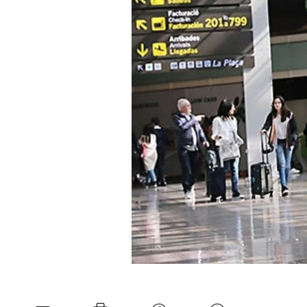
Experten
Mein B:O
Mein Konto
Folgen Sie uns
Kontakt