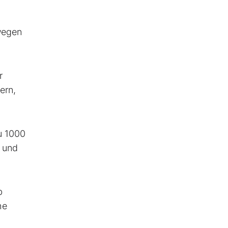
wegen
r
ern,
u 1000
r und
b
he