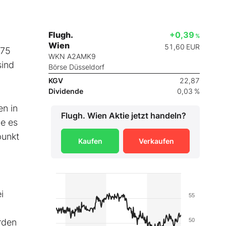
Flugh.
+0,39
%
Wien
51,60
EUR
275
WKN A2AMK9
sind
Börse Düsseldorf
KGV
22,87
Dividende
0,03 %
en in
Flugh. Wien
Aktie jetzt handeln?
be es
punkt
Kaufen
Verkaufen
i
55
rden
50