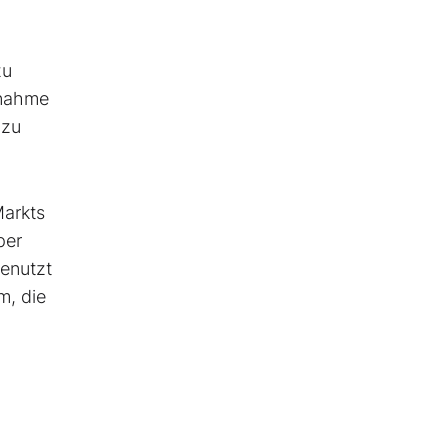
zu
ßnahme
 zu
Markts
per
genutzt
m, die