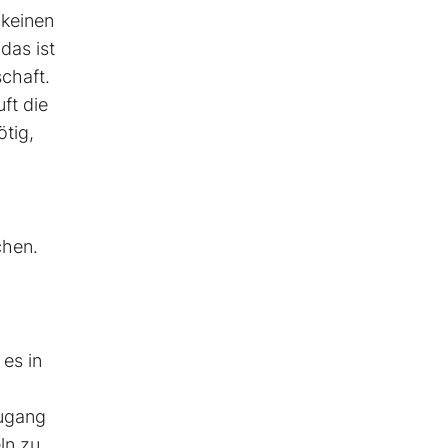
 keinen
das ist
chaft.
ft die
ötig,
chen.
es in
Zugang
ln zu