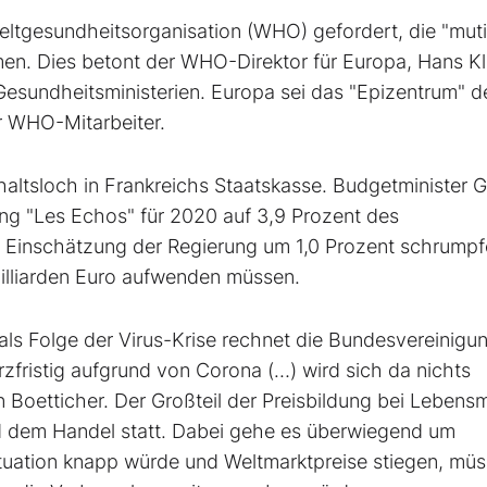
Weltgesundheitsorganisation (WHO) gefordert, die "mut
men. Dies betont der WHO-Direktor für Europa, Hans K
Gesundheitsministerien. Europa sei das "Epizentrum" d
er WHO-Mitarbeiter.
shaltsloch in Frankreichs Staatskasse. Budgetminister G
ung "Les Echos" für 2020 auf 3,9 Prozent des
ch Einschätzung der Regierung um 1,0 Prozent schrump
illiarden Euro aufwenden müssen.
als Folge der Virus-Krise rechnet die Bundesvereinigu
zfristig aufgrund von Corona (…) wird sich da nichts
Boetticher. Der Großteil der Preisbildung bei Lebensm
nd dem Handel statt. Dabei gehe es überwiegend um
ituation knapp würde und Weltmarktpreise stiegen, müs