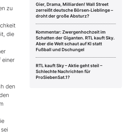
Gier, Drama, Milliarden! Wall Street
en zu
zerreißt deutsche Börsen‑Lieblinge –
droht der große Absturz?
ichkeit
Kommentar: Zwergenhochzeit im
t, die
Schatten der Giganten. RTL kauft Sky.
Aber die Welt schaut auf KI statt
Fußball und Dschungel
er
 einer
RTL kauft Sky – Aktie geht steil –
Schlechte Nachrichten für
ProSiebenSat.1?
ch den
rden
im
ie
sei