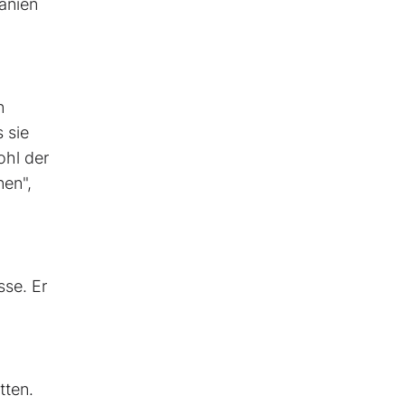
anien
n
 sie
ohl der
nen",
sse. Er
tten.