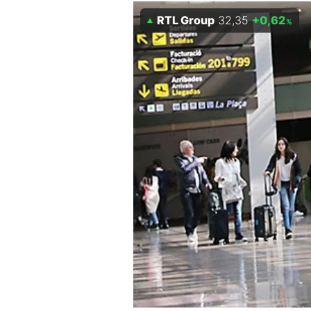
Experten
RTL Group
32,35
+0,62
%
Mein B:O
Mein Konto
Folgen Sie uns
Kontakt