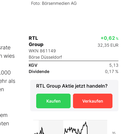
Foto: Börsenmedien AG
RTL
+0,62
%
Group
32,35
EUR
srate
WKN 861149
n wies
Börse Düsseldorf
KGV
5,13
Dividende
0,17 %
0.000
ehr als
RTL Group
Aktie jetzt handeln?
en
Kaufen
Verkaufen
dem
oten
35