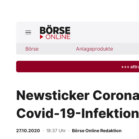
Jetzt a
ktuelle Ausgabe BÖRSE ONLINE lese
Börse
Börse
Anlageprodukte
News
+++ attr
Anlageprodukte
Newsticker Corona
Finanz-Check
Covid-19-Infektion
Abo & Shop
BO-Musterdepots
27.10.2020
· 18:37 Uhr
·
Börse Online Redaktion