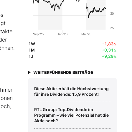
es
30
agt
25
takte
Sep '25
Jan '26
Mai '26
der
1W
-1,83
%
önnen.
1M
+0,31
%
1J
+9,29
%
WEITERFÜHRENDE BEITRÄGE
Diese Aktie erhält die Höchstwertung
ehmer
für ihre Dividende: 15,9 Prozent!
lionen
doch,
RTL Group: Top‑Dividende im
Programm – wie viel Potenzial hat die
Aktie noch?