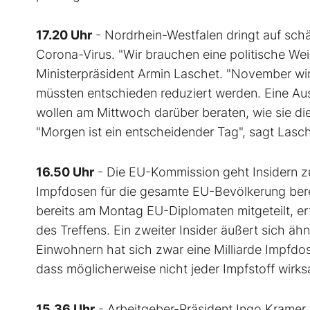
17.20 Uhr
- Nordrhein-Westfalen dringt auf sc
Corona-Virus. "Wir brauchen eine politische Weic
Ministerpräsident Armin Laschet. "November wir
müssten entschieden reduziert werden. Eine Au
wollen am Mittwoch darüber beraten, wie sie d
"Morgen ist ein entscheidender Tag", sagt Lasch
16.50 Uhr
- Die EU-Kommission geht Insidern z
Impfdosen für die gesamte EU-Bevölkerung bere
bereits am Montag EU-Diplomaten mitgeteilt, er
des Treffens. Ein zweiter Insider äußert sich äh
Einwohnern hat sich zwar eine Milliarde Impfdos
dass möglicherweise nicht jeder Impfstoff wirks
15.36 Uhr
- Arbeitgeber-Präsident Ingo Krame