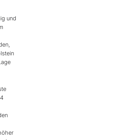
ig und
im
den,
lstein
Lage
ste
24
den
 höher