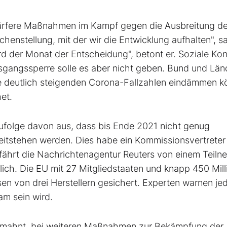
härfere Maßnahmen im Kampf gegen die Ausbreitung d
henstellung, mit der wir die Entwicklung aufhalten", s
d der Monat der Entscheidung", betont er. Soziale Kon
sgangssperre solle es aber nicht geben. Bund und Län
ie deutlich steigenden Corona-Fallzahlen eindämmen k
et.
ufolge davon aus, dass bis Ende 2021 nicht genug
itstehen werden. Dies habe ein Kommissionsvertreter
fährt die Nachrichtenagentur Reuters von einem Teiln
nlich. Die EU mit 27 Mitgliedstaaten und knapp 450 Mil
en von drei Herstellern gesichert. Experten warnen je
am sein wird.
r mahnt, bei weiteren Maßnahmen zur Bekämpfung der