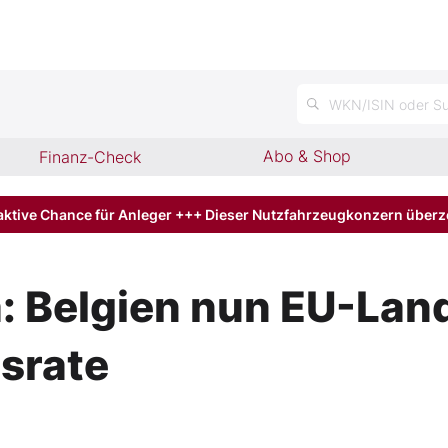
n
WKN/ISIN oder Su
Abo & Shop
Finanz-Check
aktive Chance für Anleger +++ Dieser Nutzfahrzeugkonzern über
: Belgien nun EU-Land
srate