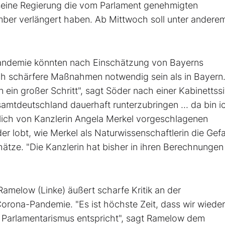
ll seine Regierung die vom Parlament genehmigten
er verlängert haben. Ab Mittwoch soll unter anderem
andemie könnten nach Einschätzung von Bayerns
h schärfere Maßnahmen notwendig sein als in Bayern. 
n ein großer Schritt", sagt Söder nach einer Kabinettss
amtdeutschland dauerhaft runterzubringen ... da bin i
blich von Kanzlerin Angela Merkel vorgeschlagenen
er lobt, wie Merkel als Naturwissenschaftlerin die Gef
hätze. "Die Kanzlerin hat bisher in ihren Berechnungen
amelow (Linke) äußert scharfe Kritik an der
ona-Pandemie. "Es ist höchste Zeit, dass wir wieder
Parlamentarismus entspricht", sagt Ramelow dem