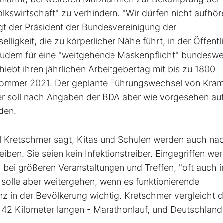
swirtschaft" zu verhindern. "Wir dürfen nicht aufhör
agt der Präsident der Bundesvereinigung der
igkeit, die zu körperlicher Nähe führt, in der Öffentl
 zudem für eine "weitgehende Maskenpflicht" bundeswei
hiebt ihren jährlichen Arbeitgebertag mit bis zu 1800
ommer 2021. Der geplante Führungswechsel von Kram
r soll nach Angaben der BDA aber wie vorgesehen auf
den.
l Kretschmer sagt, Kitas und Schulen werden auch na
en. Sie seien kein Infektionstreiber. Eingegriffen we
bei größeren Veranstaltungen und Treffen, "oft auch 
n solle aber weitergehen, wenn es funktionierende
z in der Bevölkerung wichtig. Kretschmer vergleicht d
42 Kilometer langen - Marathonlauf, und Deutschland 