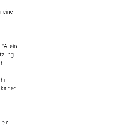
 eine
"Allein
itzung
ch
ahr
 keinen
 ein