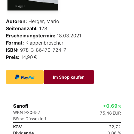
Autoren:
Herger, Mario
Seitenanzahl:
128
Erscheinungstermin:
18.03.2021
Format:
Klappenbroschur
ISBN:
978-3-86470-724-7
Preis:
14,90 €
Im Shop kaufen
Sanofi
+0,69
%
WKN 920657
75,48
EUR
Börse Düsseldorf
KGV
22,72
Dividende
0,06 %