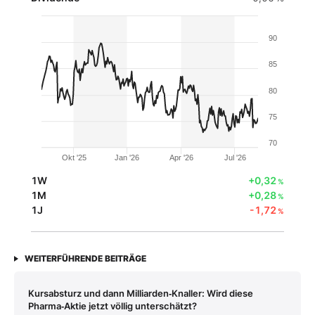
90
85
80
75
70
Okt '25
Jan '26
Apr '26
Jul '26
1W
+0,32
%
1M
+0,28
%
1J
-1,72
%
WEITERFÜHRENDE BEITRÄGE
Kursabsturz und dann Milliarden‑Knaller: Wird diese
Pharma‑Aktie jetzt völlig unterschätzt?