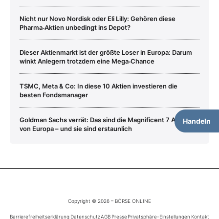
Nicht nur Novo Nordisk oder Eli Lilly: Gehören diese
Pharma‑Aktien unbedingt ins Depot?
Dieser Aktienmarkt ist der größte Loser in Europa: Darum
winkt Anlegern trotzdem eine Mega‑Chance
TSMC, Meta & Co: In diese 10 Aktien investieren die
besten Fondsmanager
Goldman Sachs verrät: Das sind die Magnificent 7 Aktien
Handeln
von Europa – und sie sind erstaunlich
Copyright © 2026 – BÖRSE ONLINE
Barrierefreiheitserklärung
Datenschutz
AGB
Presse
Privatsphäre-Einstellungen
Kontakt