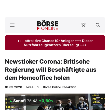
A
ktuelle Ausgabe BÖRSE ONLINE lesen
Börse
+++ attraktive Chance für Anleger +++ Dieser
Nutzfahrzeugkonzern überzeugt +++
News
Anlageprodukte
Newsticker Corona: Britische
Regierung will Beschäftigte aus
Finanz-Check
dem Homeoffice holen
Abo & Shop
01.09.2020
· 14:44 Uhr
·
Börse Online Redaktion
BO-Musterdepots
Sanofi
75,48
+0,69
%
Experten