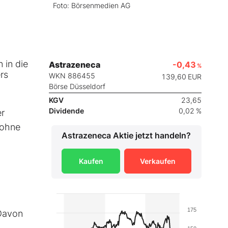
Foto: Börsenmedien AG
 in die
Astrazeneca
-0,43
%
rs
WKN 886455
139,60
EUR
Börse Düsseldorf
KGV
23,65
Dividende
0,02 %
er
 ohne
Astrazeneca
Aktie jetzt handeln?
Kaufen
Verkaufen
175
 Davon