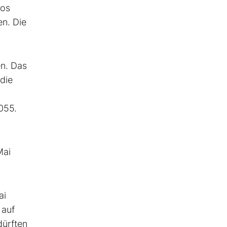
ros
en. Die
en. Das
die
055.
Mai
ai
 auf
dürften