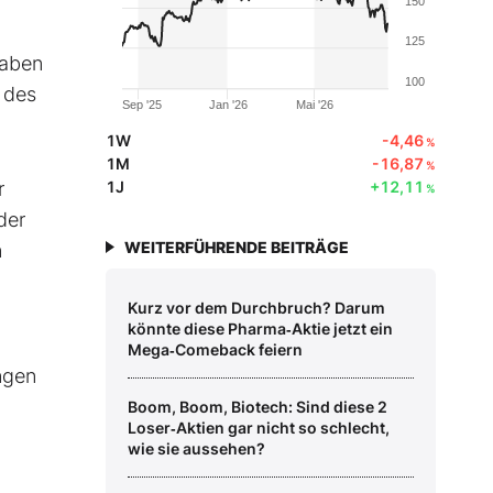
150
125
gaben
100
 des
Sep '25
Jan '26
Mai '26
1W
-4,46
%
1M
-16,87
%
r
1J
+12,11
%
der
WEITERFÜHRENDE BEITRÄGE
n
Kurz vor dem Durchbruch? Darum
könnte diese Pharma‑Aktie jetzt ein
Mega‑Comeback feiern
ngen
Boom, Boom, Biotech: Sind diese 2
Loser‑Aktien gar nicht so schlecht,
wie sie aussehen?