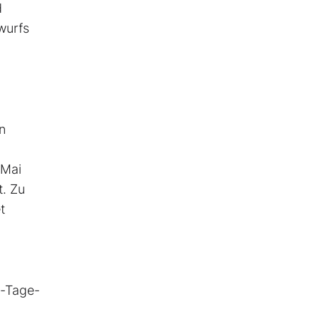
d
wurfs
n
 Mai
t. Zu
t
n-Tage-