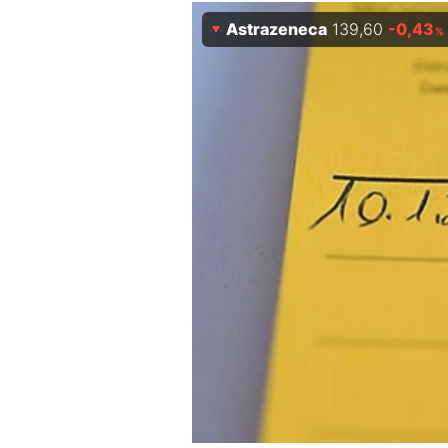
Experten
Astrazeneca
139,60
-0,43
%
Mein B:O
Mein Konto
Folgen Sie uns
Kontakt