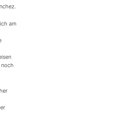
anchez.
lich am
e
eisen
t noch
her
er