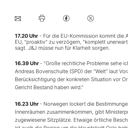
17.20 Uhr
- Für die EU-Kommission kommt die An
EU, "proaktiv" zu verzögern, "komplett unerwart
sagt. J&J müsse nun für Klarheit sorgen.
16.39 Uhr
- "Große rechtliche Probleme sehe i
Andreas Bovenschulte (SPD) der "Welt" laut Vora
Berücksichtigung der konkreten Situation vor Ort
Gericht Bestand haben wird."
16.23 Uhr
- Norwegen lockert die Bestimmunge
Innenräumen zusammenkommen, gibt Ministerprä
zugewiesene Sitzplätze. Etwaige örtliche Besc
ist auch die Region um die Hauptstadt Oslo betr