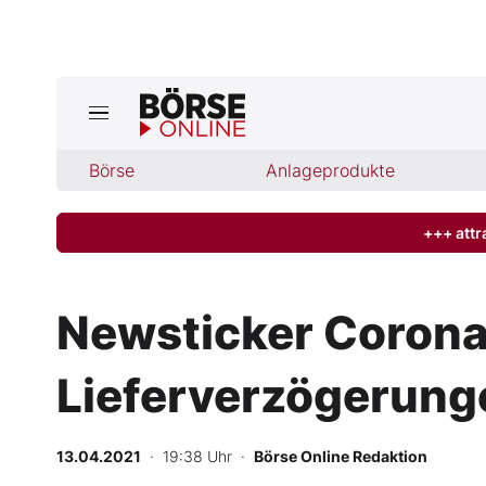
Jetzt a
ktuelle Ausgabe BÖRSE ONLINE lese
Börse
Börse
Anlageprodukte
News
+++ attr
Anlageprodukte
Newsticker Corona: 
Finanz-Check
Lieferverzögerung
Abo & Shop
BO-Musterdepots
13.04.2021
· 19:38 Uhr
·
Börse Online Redaktion