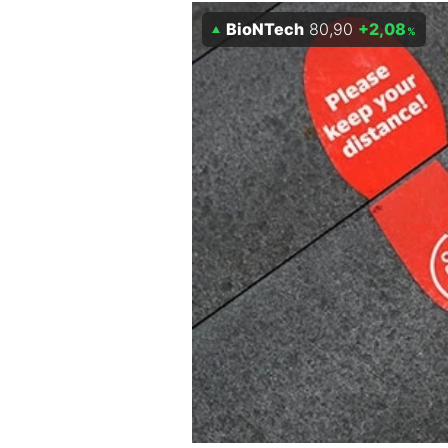
BioNTech
80,90
+2,08
Mein B:O
%
Mein Konto
Folgen Sie uns
Kontakt