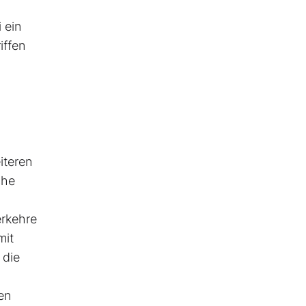
 ein
iffen
iteren
che
erkehre
mit
 die
en