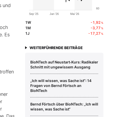
s und
60
Sep '25
Jan '26
Mai '26
1W
-1,92
%
noch
1M
-3,77
%
1J
-17,27
e. Es
%
WEITERFÜHRENDE BEITRÄGE
h
BioNTech auf Neustart‑Kurs: Radikaler
Schnitt mit ungewissem Ausgang
troffen
„Ich will wissen, was Sache ist“: 14
Fragen von Bernd Förtsch an
BioNTech
ener
r
Bernd Förtsch über BioNTech: „Ich will
r
wissen, was Sache ist“
ge. Das