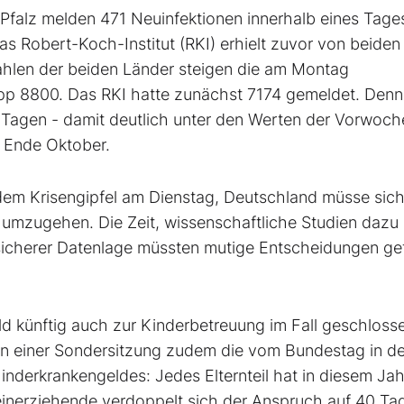
Pfalz melden 471 Neuinfektionen innerhalb eines Tage
as Robert-Koch-Institut (RKI) erhielt zuvor von beiden
ahlen der beiden Länder steigen die am Montag
napp 8800. Das RKI hatte zunächst 7174 gemeldet. Den
 Tagen - damit deutlich unter den Werten der Vorwoch
t Ende Oktober.
dem Krisengipfel am Dienstag, Deutschland müsse sic
 umzugehen. Die Zeit, wissenschaftliche Studien dazu
nsicherer Datenlage müssten mutige Entscheidungen ge
d künftig auch zur Kinderbetreuung im Fall geschloss
t in einer Sondersitzung zudem die vom Bundestag in de
derkrankengeldes: Jedes Elternteil hat in diesem Jah
leinerziehende verdoppelt sich der Anspruch auf 40 Ta