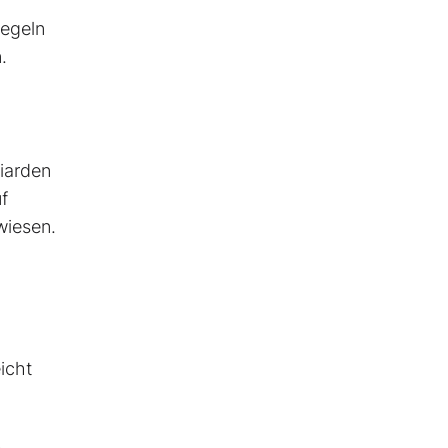
Regeln
.
liarden
f
wiesen.
icht