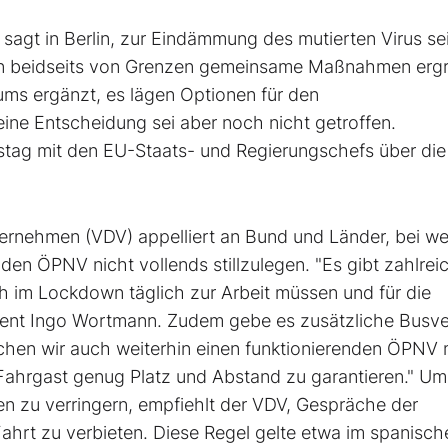
sagt in Berlin, zur Eindämmung des mutierten Virus sei
en beidseits von Grenzen gemeinsame Maßnahmen ergr
ums ergänzt, es lägen Optionen für den
ine Entscheidung sei aber noch nicht getroffen.
tag mit den EU-Staats- und Regierungschefs über die
rnehmen (VDV) appelliert an Bund und Länder, bei we
n ÖPNV nicht vollends stillzulegen. "Es gibt zahlrei
h im Lockdown täglich zur Arbeit müssen und für die
sident Ingo Wortmann. Zudem gebe es zusätzliche Busv
uchen wir auch weiterhin einen funktionierenden ÖPNV 
ahrgast genug Platz und Abstand zu garantieren." Um
n zu verringern, empfiehlt der VDV, Gespräche der
ahrt zu verbieten. Diese Regel gelte etwa im spanisch