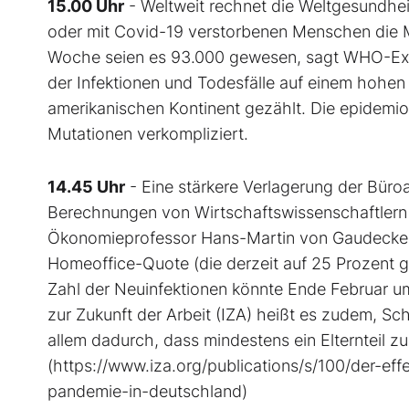
15.00 Uhr
- Weltweit rechnet die Weltgesundhei
oder mit Covid-19 verstorbenen Menschen die 
Woche seien es 93.000 gewesen, sagt WHO-Expert
der Infektionen und Todesfälle auf einem hohen
amerikanischen Kontinent gezählt. Die epidemio
Mutationen verkompliziert.
14.45 Uhr
- Eine stärkere Verlagerung der Büro
Berechnungen von Wirtschaftswissenschaftlern 
Ökonomieprofessor Hans-Martin von Gaudecker
Homeoffice-Quote (die derzeit auf 25 Prozent g
Zahl der Neuinfektionen könnte Ende Februar um gu
zur Zukunft der Arbeit (IZA) heißt es zudem, Sc
allem dadurch, dass mindestens ein Elternteil z
(https://www.iza.org/publications/s/100/der-ef
pandemie-in-deutschland)