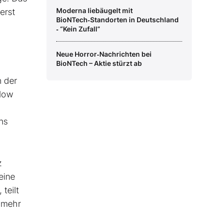
Moderna liebäugelt mit
erst
BioNTech‑Standorten in Deutschland
‑ “Kein Zufall”
Neue Horror‑Nachrichten bei
BioNTech – Aktie stürzt ab
n der
elow
ns
z
eine
teilt
r mehr