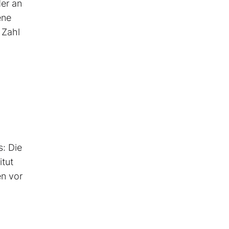
der an
ene
 Zahl
h
s: Die
itut
en vor