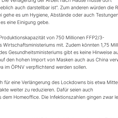
. Die Verlagerung der Arbeit nach Hause müsse dort
blich auch darstellbar ist". Zum anderen würden die 
bei gehe es um Hygiene, Abstände oder auch Testungen
 es eine Einigung gebe.
 Produktionskapazität von 750 Millionen FFP2/3-
s Wirtschaftsministeriums mit. Zudem könnten 1,75 Mil
s Gesundheitsministeriums gibt es keine Hinweise au
 auf den hohen Import von Masken auch aus China ver
wa im ÖPNV verpflichtend werden sollen.
ch für eine Verlängerung des Lockdowns bis etwa Mitte
akte weiter zu reduzieren. Dafür seien auch
 dem Homeoffice. Die Infektionszahlen gingen zwar le