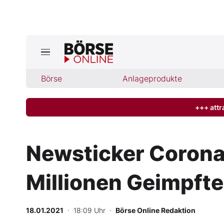
Börse
Börse
Anlageprodukte
News
Anlageprodukte
+++ attr
Finanz-Check
Newsticker Corona:
Abo & Shop
Millionen Geimpfte
BO-Musterdepots
18.01.2021
· 18:09 Uhr
·
Börse Online Redaktion
Experten