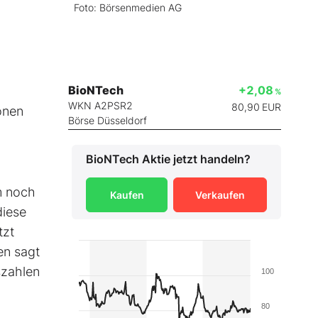
Foto: Börsenmedien AG
BioNTech
+2,08
%
WKN A2PSR2
80,90
EUR
onen
Börse Düsseldorf
BioNTech
Aktie jetzt handeln?
m noch
Kaufen
Verkaufen
diese
tzt
en sagt
szahlen
100
80