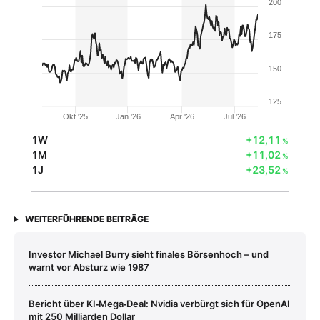
200
175
150
125
Okt '25
Jan '26
Apr '26
Jul '26
1W
+12,11
%
1M
+11,02
%
1J
+23,52
%
WEITERFÜHRENDE BEITRÄGE
Investor Michael Burry sieht finales Börsenhoch – und
warnt vor Absturz wie 1987
Bericht über KI‑Mega‑Deal: Nvidia verbürgt sich für OpenAI
mit 250 Milliarden Dollar