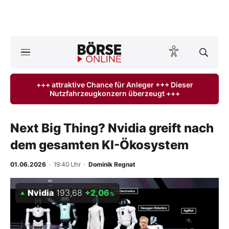
Börse
News
+++ attraktive Chance für Anleger +++ Dieser
Nutzfahrzeugkonzern überzeugt +++
Anlageprodukte
Finanz-Check
Next Big Thing? Nvidia greift nach
dem gesamten KI-Ökosystem
Abo & Shop
01.06.2026
· 19:40 Uhr
·
Dominik Regnat
BO-Musterdepots
Nvidia
193,68
+2,06
%
Experten
Mein B:O