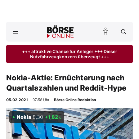
A
ktuelle Ausgabe BÖRSE ONLINE lesen
Börse
+++ attraktive Chance für Anleger +++ Dieser
Nutzfahrzeugkonzern überzeugt +++
News
Anlageprodukte
Nokia-Aktie: Ernüchterung nach
Quartalszahlen und Reddit-Hype
Finanz-Check
05.02.2021
· 07:58 Uhr
·
Börse Online Redaktion
Abo & Shop
Nokia
8,30
+1,82
%
BO-Musterdepots
Experten