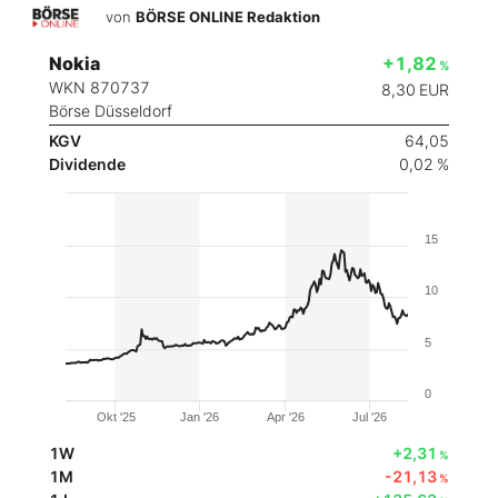
von
BÖRSE ONLINE Redaktion
Nokia
+1,82
%
WKN 870737
8,30
EUR
Börse Düsseldorf
KGV
64,05
Dividende
0,02 %
15
10
5
0
Okt '25
Jan '26
Apr '26
Jul '26
1W
+2,31
%
1M
-21,13
%