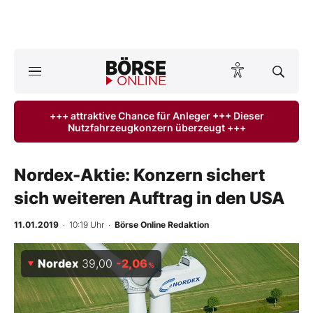
A
ktuelle Ausgabe BÖRSE ONLINE lesen
Börse
+++ attraktive Chance für Anleger +++ Dieser
Nutzfahrzeugkonzern überzeugt +++
News
Anlageprodukte
Nordex-Aktie: Konzern sichert
sich weiteren Auftrag in den USA
Finanz-Check
11.01.2019
· 10:19 Uhr
·
Börse Online Redaktion
Abo & Shop
Nordex
39,00
-2,06
%
BO-Musterdepots
Experten