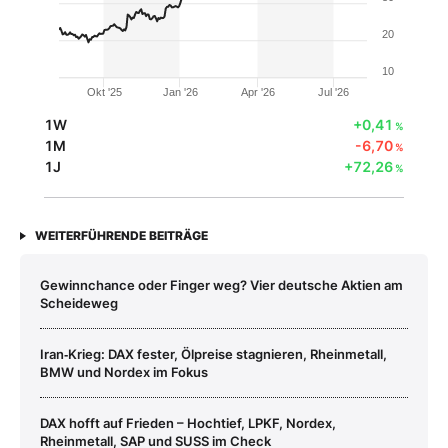
20
10
Okt '25
Jan '26
Apr '26
Jul '26
1W
+0,41
%
1M
-6,70
%
1J
+72,26
%
WEITERFÜHRENDE BEITRÄGE
Gewinnchance oder Finger weg? Vier deutsche Aktien am
Scheideweg
Iran‑Krieg: DAX fester, Ölpreise stagnieren, Rheinmetall,
BMW und Nordex im Fokus
DAX hofft auf Frieden – Hochtief, LPKF, Nordex,
Rheinmetall, SAP und SUSS im Check