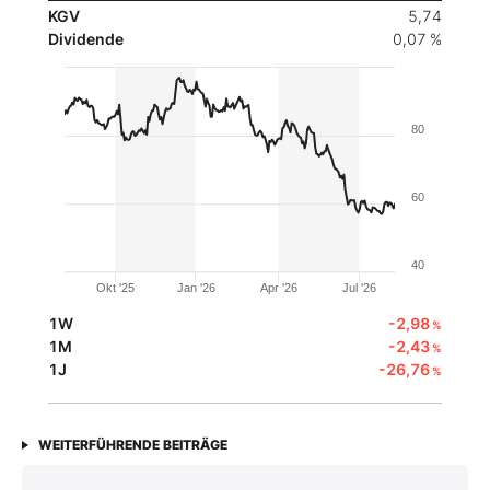
KGV
5,74
Dividende
0,07 %
80
60
40
Okt '25
Jan '26
Apr '26
Jul '26
1W
-2,98
%
1M
-2,43
%
1J
-26,76
%
WEITERFÜHRENDE BEITRÄGE