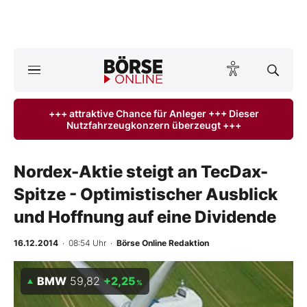
Börse
News
+++ attraktive Chance für Anleger +++ Dieser
Nutzfahrzeugkonzern überzeugt +++
Anlageprodukte
Finanz-Check
Nordex-Aktie steigt an TecDax-
Spitze - Optimistischer Ausblick
Abo & Shop
und Hoffnung auf eine Dividende
BO-Musterdepots
16.12.2014
· 08:54 Uhr
·
Börse Online Redaktion
Experten
BMW
59,82
+2,25
%
Mein B:O