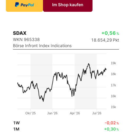
Im Shop kaufen
SDAX
+0,56
%
WKN 965338
18.654,29
Pkt
Börse Infront Index Indications
19k
18k
17k
16k
15k
Okt '25
Jan '26
Apr '26
Jul '26
1W
-0,02
%
1M
+0,30
%