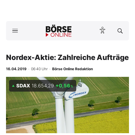
Börse
News
Nordex-Aktie: Zahlreiche Aufträge
Anlageprodukte
16.04.2019
· 06:40 Uhr
·
Börse Online Redaktion
Finanz-Check
SDAX
18.654,29
+0,56
Abo & Shop
%
BO-Musterdepots
Experten
Mein B:O