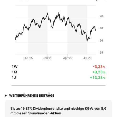
20
18
16
14
Okt '25
Jan '26
Apr '26
Jul '26
1W
-3,33
%
1M
+9,23
%
1J
+13,33
%
WEITERFÜHRENDE BEITRÄGE
Bis zu 19,81% Dividendenrendite und niedrige KGVs von 5,6
mit diesen Skandinavien‑Aktien