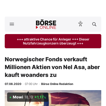
A
ktuelle Ausgabe BÖRSE ONLINE lesen
Börse
+++ attraktive Chance für Anleger +++ Dieser
Nutzfahrzeugkonzern überzeugt +++
News
Anlageprodukte
Norwegischer Fonds verkauft
Millionen Aktien von Nel Asa, aber
Finanz-Check
kauft woanders zu
Abo & Shop
07.08.2020
· 07:00 Uhr
·
Börse Online Redaktion
BO-Musterdepots
Mowi
18,19
+1,17
%
Experten