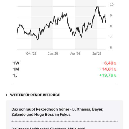
10
9
8
7
6
Okt '25
Jan '26
Apr '26
Jul '26
1W
-6,40
%
1M
-14,81
%
1J
+19,76
%
WEITERFÜHRENDE BEITRÄGE
Dax schraubt Rekordhoch höher ‑ Lufthansa, Bayer,
Zalando und Hugo Boss im Fokus
Deutsche Lufthansa: Öl runter, Aktie rauf