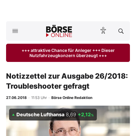
A
ktuelle Ausgabe BÖRSE ONLINE lesen
Börse
+++ attraktive Chance für Anleger +++ Dieser
Nutzfahrzeugkonzern überzeugt +++
News
Anlageprodukte
Notizzettel zur Ausgabe 26/2018:
Troubleshooter gefragt
Finanz-Check
27.06.2018
· 11:53 Uhr
·
Börse Online Redaktion
Abo & Shop
Deutsche Lufthansa
8,69
+2,12
%
BO-Musterdepots
Experten