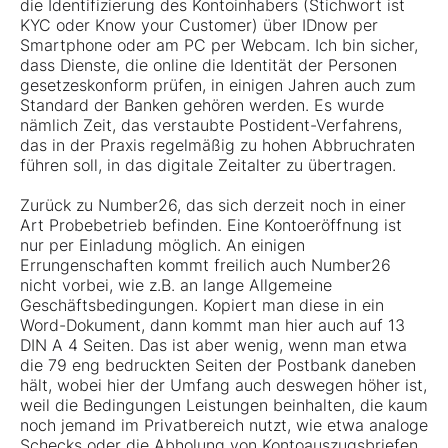
die Identifizierung des Kontoinhabers (Stichwort ist
KYC oder Know your Customer) über IDnow per
Smartphone oder am PC per Webcam. Ich bin sicher,
dass Dienste, die online die Identität der Personen
gesetzeskonform prüfen, in einigen Jahren auch zum
Standard der Banken gehören werden. Es wurde
nämlich Zeit, das verstaubte Postident-Verfahrens,
das in der Praxis regelmäßig zu hohen Abbruchraten
führen soll, in das digitale Zeitalter zu übertragen.
Zurück zu Number26, das sich derzeit noch in einer
Art Probebetrieb befinden. Eine Kontoeröffnung ist
nur per Einladung möglich. An einigen
Errungenschaften kommt freilich auch Number26
nicht vorbei, wie z.B. an lange Allgemeine
Geschäftsbedingungen. Kopiert man diese in ein
Word-Dokument, dann kommt man hier auch auf 13
DIN A 4 Seiten. Das ist aber wenig, wenn man etwa
die 79 eng bedruckten Seiten der Postbank daneben
hält, wobei hier der Umfang auch deswegen höher ist,
weil die Bedingungen Leistungen beinhalten, die kaum
noch jemand im Privatbereich nutzt, wie etwa analoge
Schecks oder die Abholung von Kontoauszugsbriefen