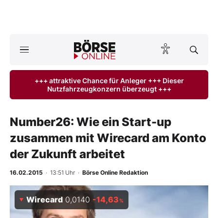
A
ktuelle Ausgabe BÖRSE ONLINE lesen
Börse
+++ attraktive Chance für Anleger +++ Dieser
Nutzfahrzeugkonzern überzeugt +++
News
Anlageprodukte
Number26: Wie ein Start-up
zusammen mit Wirecard am Konto
Finanz-Check
der Zukunft arbeitet
Abo & Shop
16.02.2015
· 13:51 Uhr
·
Börse Online Redaktion
BO-Musterdepots
Wirecard
0,0140
-14,63
%
Experten