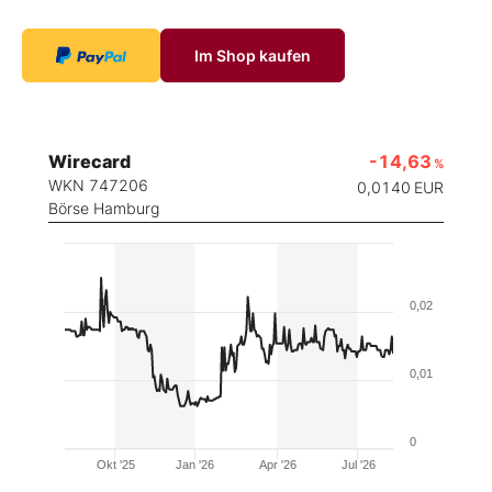
Im Shop kaufen
Wirecard
-14,63
%
WKN 747206
0,0140
EUR
Börse Hamburg
0,02
0,01
0
Okt '25
Jan '26
Apr '26
Jul '26