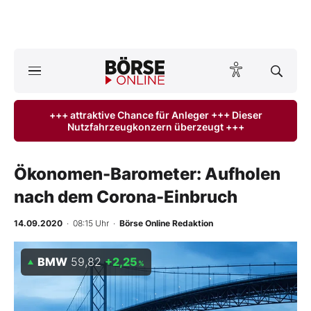
Börse
News
+++ attraktive Chance für Anleger +++ Dieser
Nutzfahrzeugkonzern überzeugt +++
Anlageprodukte
Finanz-Check
Ökonomen-Barometer: Aufholen
nach dem Corona-Einbruch
Abo & Shop
14.09.2020
· 08:15 Uhr
·
Börse Online Redaktion
BO-Musterdepots
BMW
59,82
+2,25
%
Experten
Mein B:O