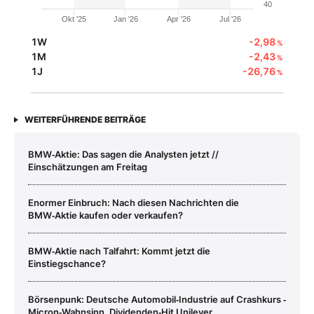
40
Okt '25
Jan '26
Apr '26
Jul '26
1W
-2,98
%
1M
-2,43
%
1J
-26,76
%
WEITERFÜHRENDE BEITRÄGE
BMW‑Aktie: Das sagen die Analysten jetzt //
Einschätzungen am Freitag
Enormer Einbruch: Nach diesen Nachrichten die
BMW‑Aktie kaufen oder verkaufen?
BMW‑Aktie nach Talfahrt: Kommt jetzt die
Einstiegschance?
Börsenpunk: Deutsche Automobil‑Industrie auf Crashkurs ‑
Micron‑Wahnsinn, Dividenden‑Hit Unilever