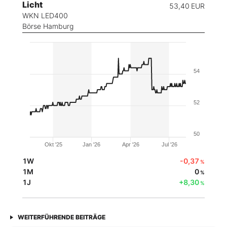
Licht
53,40
EUR
WKN LED400
Börse Hamburg
54
52
50
Okt '25
Jan '26
Apr '26
Jul '26
1W
-0,37
%
1M
0
%
1J
+8,30
%
WEITERFÜHRENDE BEITRÄGE