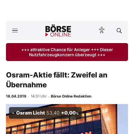
A
ktuelle Ausgabe BÖRSE ONLINE lesen
Börse
+++ attraktive Chance für Anleger +++ Dieser
Nutzfahrzeugkonzern überzeugt +++
News
Anlageprodukte
Osram-Aktie fällt: Zweifel an
Übernahme
Finanz-Check
18.04.2019
· 14:31 Uhr
·
Börse Online Redaktion
Abo & Shop
Osram Licht
53,40
+0,00
%
BO-Musterdepots
Experten