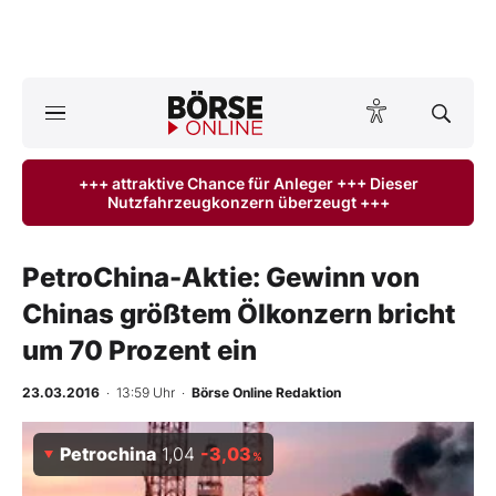
A
ktuelle Ausgabe BÖRSE ONLINE lesen
Börse
+++ attraktive Chance für Anleger +++ Dieser
Nutzfahrzeugkonzern überzeugt +++
News
Anlageprodukte
PetroChina-Aktie: Gewinn von
Chinas größtem Ölkonzern bricht
Finanz-Check
um 70 Prozent ein
Abo & Shop
23.03.2016
· 13:59 Uhr
·
Börse Online Redaktion
BO-Musterdepots
Petrochina
1,04
-3,03
%
Experten