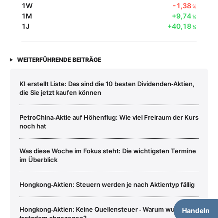
1W
-1,38
%
1M
+9,74
%
1J
+40,18
%
WEITERFÜHRENDE BEITRÄGE
KI erstellt Liste: Das sind die 10 besten Dividenden‑Aktien,
die Sie jetzt kaufen können
PetroChina‑Aktie auf Höhenflug: Wie viel Freiraum der Kurs
noch hat
Was diese Woche im Fokus steht: Die wichtigsten Termine
im Überblick
Hongkong‑Aktien: Steuern werden je nach Aktientyp fällig
Hongkong‑Aktien: Keine Quellensteuer ‑ Warum wurde sie
Handeln
trotzdem abgezogen?