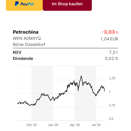
Im Shop kaufen
Petrochina
-3,03
%
WKN A0M4YQ
1,04
EUR
Börse Düsseldorf
KGV
7,51
Dividende
0,03 %
1,25
1
0,75
0,5
Okt '25
Jan '26
Apr '26
Jul '26