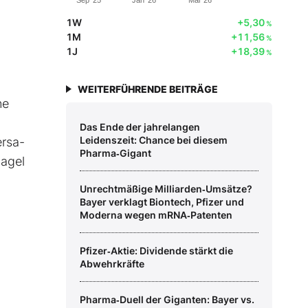
Sep '25
Jan '26
Mai '26
1W
+5,30
%
1M
+11,56
%
1J
+18,39
%
WEITERFÜHRENDE BEITRÄGE
ne
Das Ende der jahrelangen
Leidenszeit: Chance bei diesem
ersa-
Pharma‑Gigant
nagel
Unrechtmäßige Milliarden‑Umsätze?
Bayer verklagt Biontech, Pfizer und
Moderna wegen mRNA‑Patenten
Pfizer‑Aktie: Dividende stärkt die
Abwehrkräfte
Pharma‑Duell der Giganten: Bayer vs.