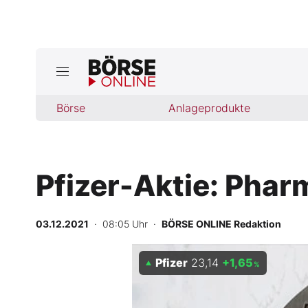
Börse
Börse
Anlageprodukte
News
Anlageprodukte
Pfizer-Aktie: Pha
Finanz-Check
Abo & Shop
03.12.2021
· 08:05 Uhr
·
BÖRSE ONLINE Redaktion
BO-Musterdepots
Pfizer
23,14
+1,65
%
Experten