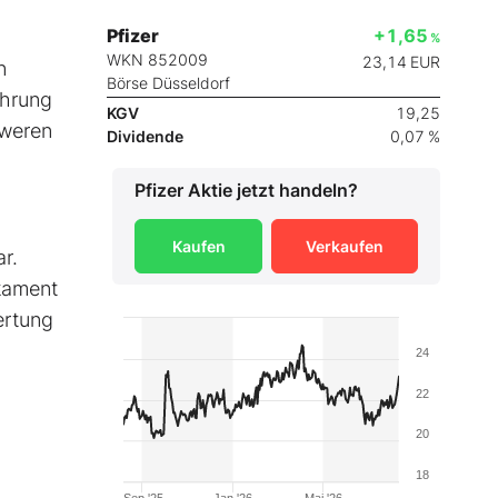
Pfizer
+1,65
%
WKN 852009
23,14
EUR
n
Börse Düsseldorf
ehrung
KGV
19,25
hweren
Dividende
0,07 %
Pfizer
Aktie jetzt handeln?
Kaufen
Verkaufen
r.
kament
ertung
24
22
20
18