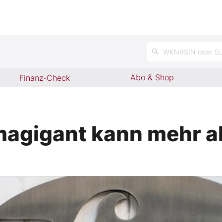
WKN/ISIN oder Su
Abo & Shop
Finanz-Check
rmagigant kann mehr a