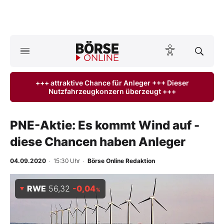
A
ktuelle Ausgabe BÖRSE ONLINE lesen
Börse
+++ attraktive Chance für Anleger +++ Dieser
Nutzfahrzeugkonzern überzeugt +++
News
Anlageprodukte
PNE-Aktie: Es kommt Wind auf -
diese Chancen haben Anleger
Finanz-Check
04.09.2020
· 15:30 Uhr
·
Börse Online Redaktion
Abo & Shop
RWE
56,32
-0,04
%
BO-Musterdepots
Experten