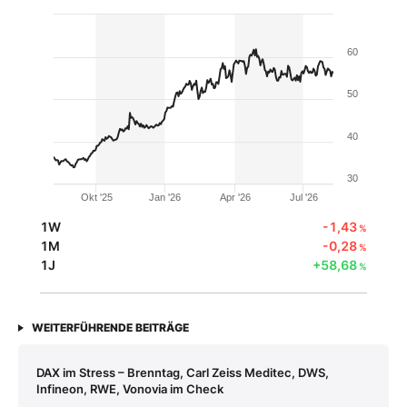
60
50
40
30
Okt '25
Jan '26
Apr '26
Jul '26
1W
-1,43
%
1M
-0,28
%
1J
+58,68
%
WEITERFÜHRENDE BEITRÄGE
DAX im Stress – Brenntag, Carl Zeiss Meditec, DWS,
Infineon, RWE, Vonovia im Check