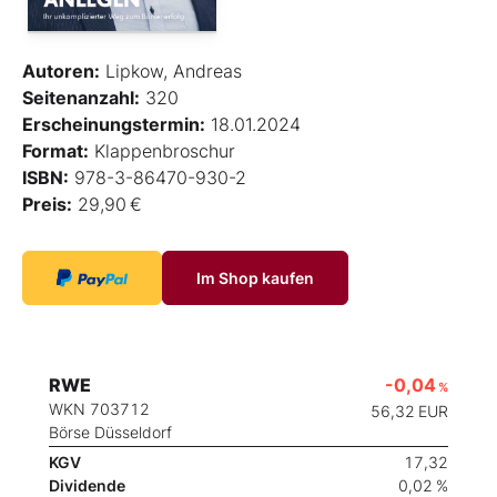
Autoren:
Lipkow, Andreas
Seitenanzahl:
320
Erscheinungstermin:
18.01.2024
Format:
Klappenbroschur
ISBN:
978-3-86470-930-2
Preis:
29,90 €
Im Shop kaufen
RWE
-0,04
%
WKN 703712
56,32
EUR
Börse Düsseldorf
KGV
17,32
Dividende
0,02 %