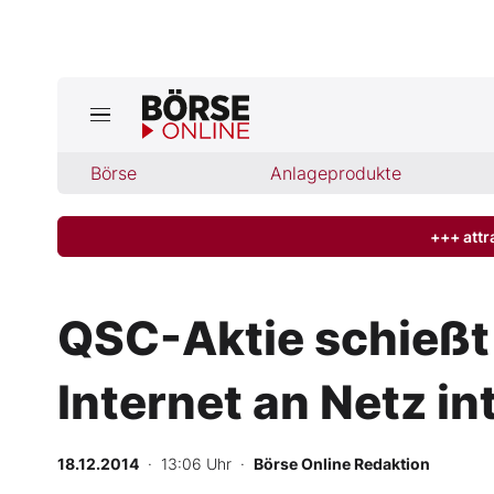
Jetzt a
ktuelle Ausgabe BÖRSE ONLINE lese
Börse
Börse
Anlageprodukte
News
+++ attr
Anlageprodukte
QSC-Aktie schießt 
Finanz-Check
Internet an Netz in
Abo & Shop
BO-Musterdepots
18.12.2014
· 13:06 Uhr
·
Börse Online Redaktion