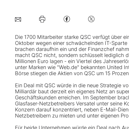
Die 1700 Mitarbeiter starke
QSC
verfügt über ei
Oktober wegen einer schwächelnden IT-Sparte 
brachen daraufhin ein und der Finanzchef nahm
macht QSC nicht, sondern schlüsselt lediglich 
Millionen Euro lagen - ein Viertel des Jahreserl
unter Marken wie "Web.de" bekannten United Int
Börse stiegen die Aktien von QSC um 15 Prozen
Ein Deal mit QSC würde in die neue Strategie v
Milliardär baut derzeit ein eigenes Netz an sup
Geschäftskunden erreichen. Im September brach
Glasfaser-Netzbetreibers Versatel unter seine 
Konzern darauf konzentriert, neben E-Mail-Dien
Netzbetreibern zu mieten und unter eigenen Pro
Für beide Unternehmen würde ein Deal nach Auss