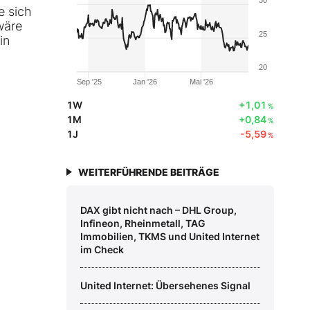
e sich
wäre
25
in
20
Sep '25
Jan '26
Mai '26
1W
+1,01
%
1M
+0,84
%
1J
-5,59
%
WEITERFÜHRENDE BEITRÄGE
DAX gibt nicht nach – DHL Group,
Infineon, Rheinmetall, TAG
Immobilien, TKMS und United Internet
im Check
United Internet: Übersehenes Signal