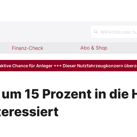
n
WKN/ISIN oder Su
Abo & Shop
Finanz-Check
aktive Chance für Anleger +++ Dieser Nutzfahrzeugkonzern über
um 15 Prozent in die 
teressiert