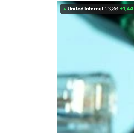
Experten
United Internet
23,86
+1,44
Mein B:O
Mein Konto
Folgen Sie uns
Kontakt