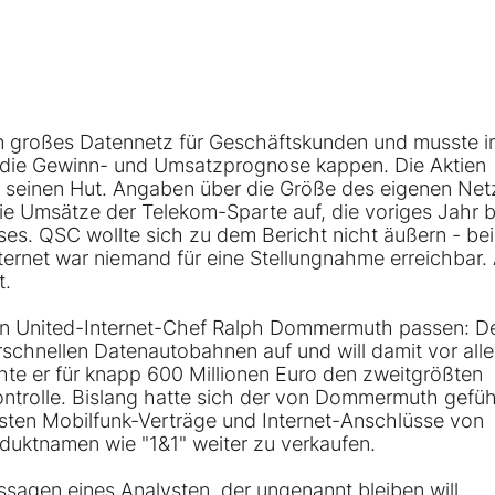
n großes Datennetz für Geschäftskunden und musste 
die Gewinn- und Umsatzprognose kappen. Die Aktien
 seinen Hut. Angaben über die Größe des eigenen Net
die Umsätze der Telekom-Sparte auf, die voriges Jahr b
öses. QSC wollte sich zu dem Bericht nicht äußern - bei
ernet war niemand für eine Stellungnahme erreichbar.
t.
on
United-Internet
-Chef Ralph Dommermuth passen: D
erschnellen Datenautobahnen auf und will damit vor all
te er für knapp 600 Millionen Euro den zweitgrößten
Kontrolle. Bislang hatte sich der von Dommermuth gefüh
sten Mobilfunk-Verträge und Internet-Anschlüsse von
duktnamen wie "1&1" weiter zu verkaufen.
agen eines Analysten, der ungenannt bleiben will,