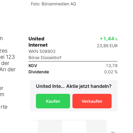
Foto: Börsenmedien AG
im
United
+1,44
%
Internet
23,86
EUR
zes
WKN 508903
ei 123
Börse Düsseldorf
 der
KGV
13,79
 An der
Dividende
0,02 %
United Internet
Aktie jetzt handeln?
er
em
Kaufen
Verkaufen
rte
30