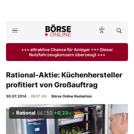
A
ktuelle Ausgabe BÖRSE ONLINE lesen
Börse
+++ attraktive Chance für Anleger +++ Dieser
Nutzfahrzeugkonzern überzeugt +++
News
Anlageprodukte
Rational-Aktie: Küchenhersteller
profitiert von Großauftrag
Finanz-Check
30.07.2014
· 09:07 Uhr
·
Börse Online Redaktion
Abo & Shop
Rational
667,50
+0,23
%
BO-Musterdepots
Experten