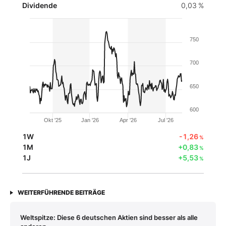
Dividende
0,03 %
750
700
650
600
Okt '25
Jan '26
Apr '26
Jul '26
1W
-1,26
%
1M
+0,83
%
1J
+5,53
%
WEITERFÜHRENDE BEITRÄGE
Weltspitze: Diese 6 deutschen Aktien sind besser als alle