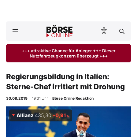
A
ktuelle Ausgabe BÖRSE ONLINE lesen
Börse
+++ attraktive Chance für Anleger +++ Dieser
Nutzfahrzeugkonzern überzeugt +++
News
Anlageprodukte
Regierungsbildung in Italien:
Sterne-Chef irritiert mit Drohung
Finanz-Check
30.08.2019
· 19:31 Uhr
·
Börse Online Redaktion
Abo & Shop
Allianz
435,30
-0,91
%
BO-Musterdepots
Experten