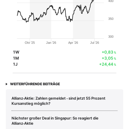
400
350
300
Okt '25
Jan '26
Apr '26
Jul '26
1W
+0,83
%
1M
+3,05
%
1J
+24,44
%
WEITERFÜHRENDE BEITRÄGE
Allianz‑Aktie: Zahlen gemeldet ‑ sind jetzt 55 Prozent
Kursanstieg möglich?
Nächster großer Deal in Singapur: So reagiert die
Allianz‑Aktie