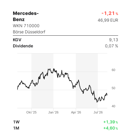
Mercedes-
-1,21
%
Benz
46,99
EUR
WKN 710000
Börse Düsseldorf
KGV
9,13
Dividende
0,07 %
60
50
40
Okt '25
Jan '26
Apr '26
Jul '26
1W
+1,39
%
1M
+4,60
%