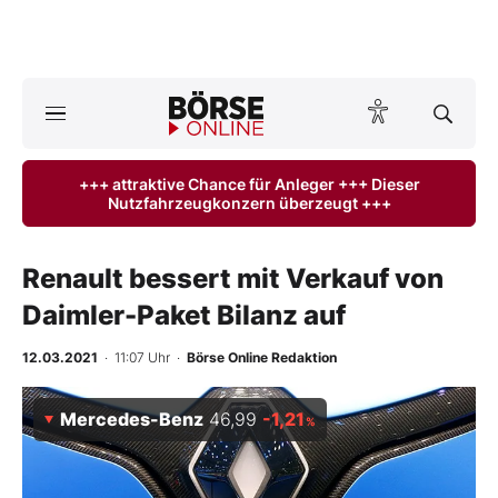
A
ktuelle Ausgabe BÖRSE ONLINE lesen
Börse
+++ attraktive Chance für Anleger +++ Dieser
Nutzfahrzeugkonzern überzeugt +++
News
Anlageprodukte
Renault bessert mit Verkauf von
Daimler-Paket Bilanz auf
Finanz-Check
12.03.2021
· 11:07 Uhr
·
Börse Online Redaktion
Abo & Shop
Mercedes-Benz
46,99
-1,21
%
BO-Musterdepots
Experten