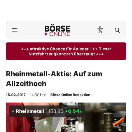
A
ktuelle Ausgabe BÖRSE ONLINE lesen
Börse
+++ attraktive Chance für Anleger +++ Dieser
Nutzfahrzeugkonzern überzeugt +++
News
Anlageprodukte
Rheinmetall-Aktie: Auf zum
Allzeithoch
Finanz-Check
15.02.2017
· 14:30 Uhr
·
Börse Online Redaktion
Abo & Shop
Rheinmetall
1.158,80
+0,54
%
BO-Musterdepots
Experten