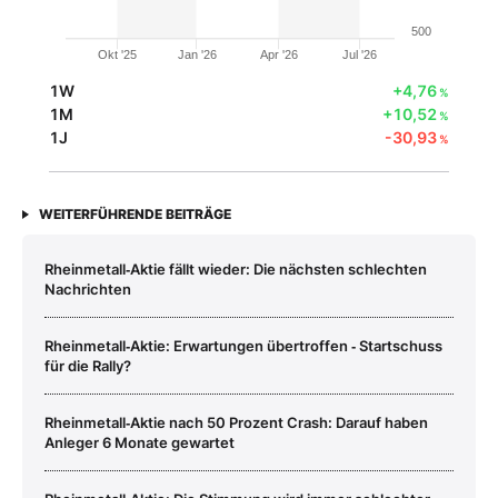
500
Okt '25
Jan '26
Apr '26
Jul '26
1W
+4,76
%
1M
+10,52
%
1J
-30,93
%
WEITERFÜHRENDE BEITRÄGE
Rheinmetall‑Aktie fällt wieder: Die nächsten schlechten
Nachrichten
Rheinmetall‑Aktie: Erwartungen übertroffen ‑ Startschuss
für die Rally?
Rheinmetall‑Aktie nach 50 Prozent Crash: Darauf haben
Anleger 6 Monate gewartet