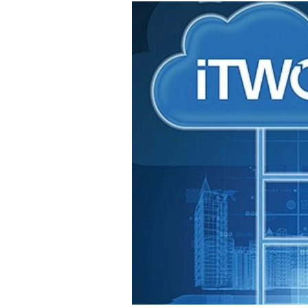
-
Mein B:O
%
Mein Konto
Folgen Sie uns
Kontakt