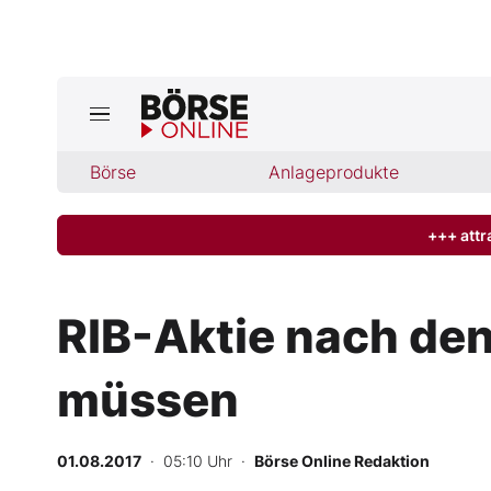
Börse
Börse
Anlageprodukte
News
Anlageprodukte
+++ attr
Finanz-Check
RIB-Aktie nach den
Abo & Shop
müssen
BO-Musterdepots
01.08.2017
· 05:10 Uhr
·
Börse Online Redaktion
Experten