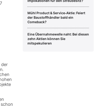
Implikationen für den Streubesitz?
17
Mühl Product & Service‑Aktie: Feiert
der Baustoffhändler bald ein
Comeback?
Eine Übernahmewelle naht: Bei diesen
zehn Aktien können Sie
mitspekulieren
 der
n.
schen
 hohen
ojekte
en
t schon