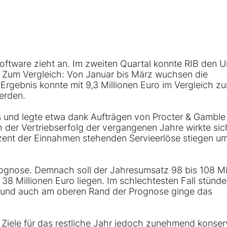
software zieht an. Im zweiten Quartal konnte
RIB
den U
n. Zum Vergleich: Von Januar bis März wuchsen die
rgebnis konnte mit 9,3 Millionen Euro im Vergleich z
erden.
und legte etwa dank Aufträgen von Procter & Gambl
h der Vertriebserfolg der vergangenen Jahre wirkte sic
ozent der Einnahmen stehenden Servieerlöse stiegen u
rognose. Demnach soll der Jahresumsatz 98 bis 108 Mi
8 Millionen Euro liegen. Im schlechtesten Fall stünde
hr und auch am oberen Rand der Prognose ginge das
iele für das restliche Jahr jedoch zunehmend konserv