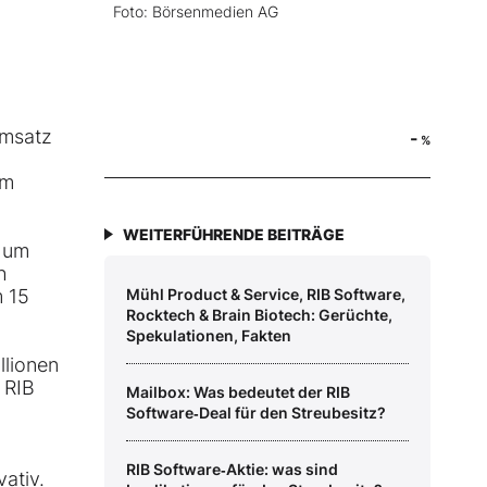
Foto: Börsenmedien AG
msatz
-
%
um
WEITERFÜHRENDE BEITRÄGE
e um
h
m 15
Mühl Product & Service, RIB Software,
Rocktech & Brain Biotech: Gerüchte,
Spekulationen, Fakten
llionen
 RIB
Mailbox: Was bedeutet der RIB
Software‑Deal für den Streubesitz?
RIB Software‑Aktie: was sind
ativ.