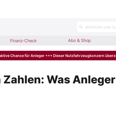
WKN/ISIN oder Su
Abo & Shop
Finanz-Check
aktive Chance für Anleger +++ Dieser Nutzfahrzeugkonzern über
 Zahlen: Was Anleger 