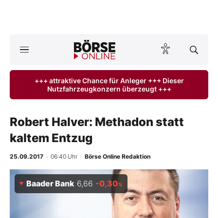
A
ktuelle Ausgabe BÖRSE ONLINE lesen
Börse
+++ attraktive Chance für Anleger +++ Dieser
Nutzfahrzeugkonzern überzeugt +++
News
Anlageprodukte
Robert Halver: Methadon statt
kaltem Entzug
Finanz-Check
25.09.2017
· 06:40 Uhr
·
Börse Online Redaktion
Abo & Shop
Baader Bank
6,66
-0,30
%
BO-Musterdepots
Experten