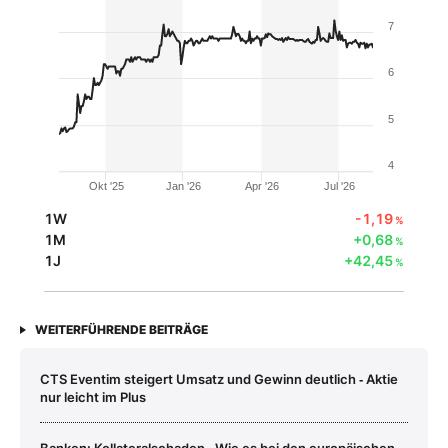
7
6
5
4
Okt '25
Jan '26
Apr '26
Jul '26
1W
-1,19
%
1M
+0,68
%
1J
+42,45
%
WEITERFÜHRENDE BEITRÄGE
CTS Eventim steigert Umsatz und Gewinn deutlich ‑ Aktie
nur leicht im Plus
Banken: Kollateralschaden ‑ Wie es bei den europäischen