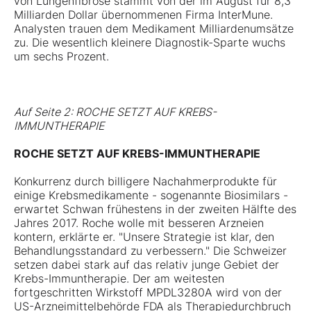
von Lungenfibrose stammt von der im August für 8,3
Milliarden Dollar übernommenen Firma InterMune.
Analysten trauen dem Medikament Milliardenumsätze
zu. Die wesentlich kleinere Diagnostik-Sparte wuchs
um sechs Prozent.
Auf Seite 2: ROCHE SETZT AUF KREBS-
IMMUNTHERAPIE
ROCHE SETZT AUF KREBS-IMMUNTHERAPIE
Konkurrenz durch billigere Nachahmerprodukte für
einige Krebsmedikamente - sogenannte Biosimilars -
erwartet Schwan frühestens in der zweiten Hälfte des
Jahres 2017. Roche wolle mit besseren Arzneien
kontern, erklärte er. "Unsere Strategie ist klar, den
Behandlungsstandard zu verbessern." Die Schweizer
setzen dabei stark auf das relativ junge Gebiet der
Krebs-Immuntherapie. Der am weitesten
fortgeschritten Wirkstoff MPDL3280A wird von der
US-Arzneimittelbehörde FDA als Therapiedurchbruch