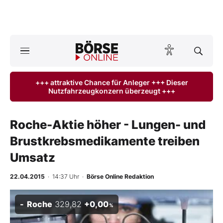
A
ktuelle Ausgabe BÖRSE ONLINE lesen
Börse
+++ attraktive Chance für Anleger +++ Dieser
Nutzfahrzeugkonzern überzeugt +++
News
Anlageprodukte
Roche-Aktie höher - Lungen- und
Brustkrebsmedikamente treiben
Finanz-Check
Umsatz
Abo & Shop
22.04.2015
· 14:37 Uhr
·
Börse Online Redaktion
BO-Musterdepots
Roche
329,82
+0,00
%
Experten