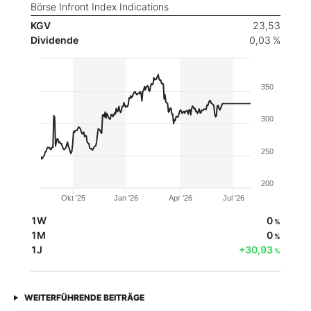
Börse Infront Index Indications
KGV
23,53
Dividende
0,03 %
350
300
250
200
Okt '25
Jan '26
Apr '26
Jul '26
1W
0
%
1M
0
%
1J
+30,93
%
WEITERFÜHRENDE BEITRÄGE