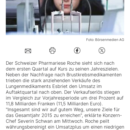
Mein B:O
Mein Konto
Foto: Börsenmedien AG
Folgen Sie uns
Der Schweizer Pharmariese
Roche
sieht sich nach
dem ersten Quartal auf Kurs zu seinen Jahreszielen.
Kontakt
Neben der Nachfrage nach Brustkrebsmedikamenten
trieben die stark anziehenden Verkäufe des
Lungenmedikaments Esbriet den Umsatz im
Auftaktquartal nach oben. Der Verkaufserlös stiegen
im Vergleich zur Vorjahresperiode um drei Prozent auf
11,8 Milliarden Franken (11,5 Milliarden Euro).
"Insgesamt sind wir auf gutem Weg, unsere Ziele für
das Gesamtjahr 2015 zu erreichen", erklärte Konzern-
Chef Severin Schwan am Mittwoch. Roche peilt
währungsbereinigt ein Umsatzplus um einen niedrigen