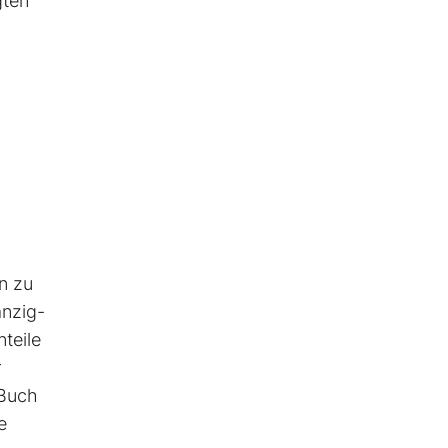
gten
n zu
anzig-
teile
r
 Buch
e