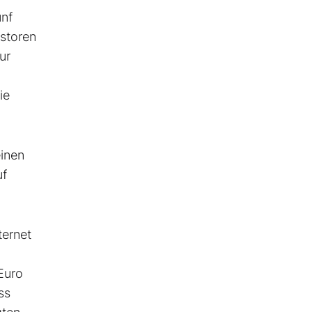
ünf
estoren
ur
ie
einen
uf
ternet
Euro
ss