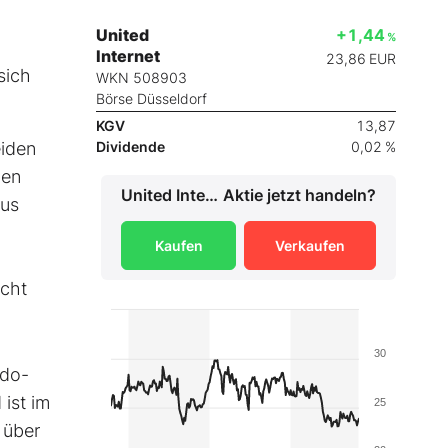
United
+1,44
%
Internet
23,86
EUR
sich
WKN 508903
Börse Düsseldorf
KGV
13,87
eiden
Dividende
0,02 %
men
United Internet
Aktie jetzt handeln?
aus
Kaufen
Verkaufen
icht
30
ndo-
ist im
25
 über