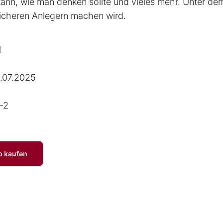
nn, wie man denken sollte und vieles mehr. Unter de
reicheren Anlegern machen wird.
l
.07.2025
-2
p kaufen