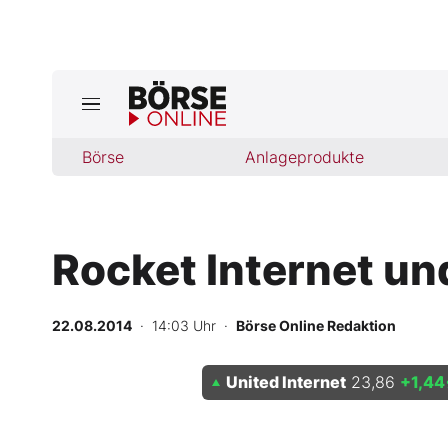
Börse
Börse
Anlageprodukte
News
Anlageprodukte
Rocket Internet un
Finanz-Check
Abo & Shop
22.08.2014
· 14:03 Uhr
·
Börse Online Redaktion
BO-Musterdepots
United Internet
23,86
+1,44
Experten