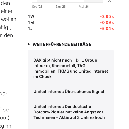
20
n den
Sep '25
Jan '26
Mai '26
 einer
1W
-2,65
%
 wollen
1M
-0,09
%
hig",
1J
-5,04
%
an den
WEITERFÜHRENDE BEITRÄGE
DAX gibt nicht nach – DHL Group,
Infineon, Rheinmetall, TAG
Immobilien, TKMS und United Internet
im Check
United Internet: Übersehenes Signal
ega-
United Internet: Der deutsche
örse
Dotcom‑Pionier hat keine Angst vor
out)
Techriesen – Aktie auf 3‑Jahreshoch
eginn