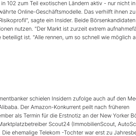
in 102 zum Teil exotischen Ländern aktiv - nur nicht i
ährte Online-Geschäftsmodelle. Das verhilft ihnen zu
Risikoprofil", sagte ein Insider. Beide Börsenkandidaten
nen nutzen. "Der Markt ist zurzeit extrem aufnahmefä
eteiligt ist. "Alle rennen, um so schnell wie möglich 
stmentbanker schielen Insidern zufolge auch auf den M
Alibaba
. Der Amazon-Konkurrent peilt nach früheren
mber als Termin für die Erstnotiz an der New Yorker B
Marktplatzbetreiber Scout24 (ImmobilienScout, AutoSc
. Die ehemalige Telekom -Tochter war erst zu Jahresb