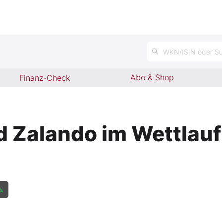
WKN/ISIN oder Su
Abo & Shop
Finanz-Check
d Zalando im Wettlauf
%