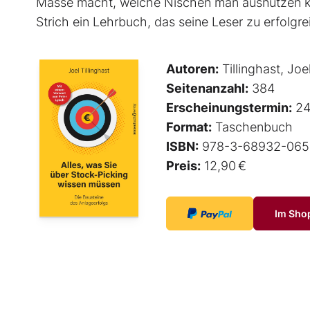
Masse macht, welche Nischen man ausnutzen ka
Strich ein Lehrbuch, das seine Leser zu erfolg
Autoren:
Tillinghast, Joe
Seitenanzahl:
384
Erscheinungstermin:
24
Format:
Taschenbuch
ISBN:
978-3-68932-065
Preis:
12,90 €
Im Sho