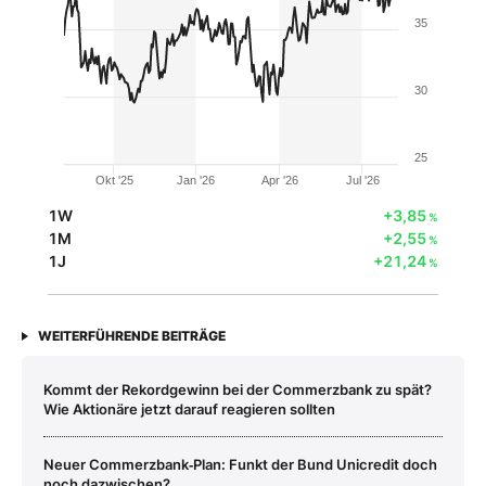
35
30
25
Okt '25
Jan '26
Apr '26
Jul '26
1W
+3,85
%
1M
+2,55
%
1J
+21,24
%
WEITERFÜHRENDE BEITRÄGE
Kommt der Rekordgewinn bei der Commerzbank zu spät?
Wie Aktionäre jetzt darauf reagieren sollten
Neuer Commerzbank‑Plan: Funkt der Bund Unicredit doch
noch dazwischen?