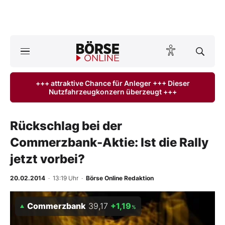
A
ktuelle Ausgabe BÖRSE ONLINE lesen
Börse
+++ attraktive Chance für Anleger +++ Dieser
Nutzfahrzeugkonzern überzeugt +++
News
Anlageprodukte
Rückschlag bei der
Commerzbank-Aktie: Ist die Rally
Finanz-Check
jetzt vorbei?
Abo & Shop
20.02.2014
· 13:19 Uhr
·
Börse Online Redaktion
BO-Musterdepots
Commerzbank
39,17
+1,19
%
Experten