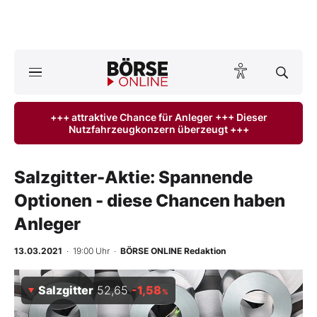
A
ktuelle Ausgabe BÖRSE ONLINE lesen
Börse
+++ attraktive Chance für Anleger +++ Dieser
Nutzfahrzeugkonzern überzeugt +++
News
Anlageprodukte
Salzgitter-Aktie: Spannende
Optionen - diese Chancen haben
Finanz-Check
Anleger
Abo & Shop
13.03.2021
· 19:00 Uhr
·
BÖRSE ONLINE Redaktion
BO-Musterdepots
Salzgitter
52,65
-1,58
%
Experten