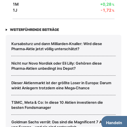
1M
+0,28
%
1J
-1,72
%
WEITERFÜHRENDE BEITRÄGE
Kursabsturz und dann Milliarden‑Knaller: Wird diese
Pharma‑Aktie jetzt völlig unterschätzt?
Nicht nur Novo Nordisk oder Eli Lilly: Gehören diese
Pharma‑Aktien unbedingt ins Depot?
Dieser Aktienmarkt ist der größte Loser in Europa: Darum
winkt Anlegern trotzdem eine Mega‑Chance
TSMC, Meta & Co: In diese 10 Aktien investieren die
besten Fondsmanager
Goldman Sachs verrät: Das sind die Magnificent 7 Aktien
Handeln
von Europa – und sie sind erstaunlich