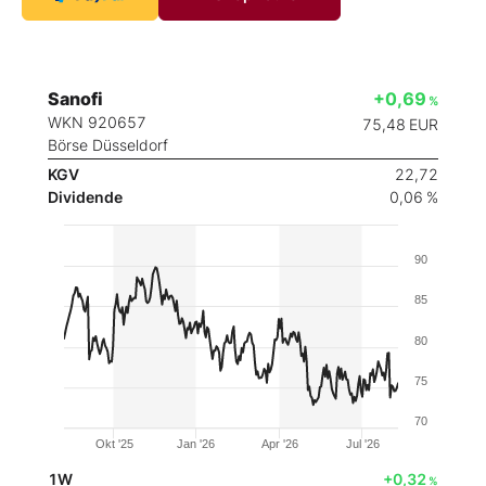
Sanofi
+0,69
%
WKN 920657
75,48
EUR
Börse Düsseldorf
KGV
22,72
Dividende
0,06 %
90
85
80
75
70
Okt '25
Jan '26
Apr '26
Jul '26
1W
+0,32
%