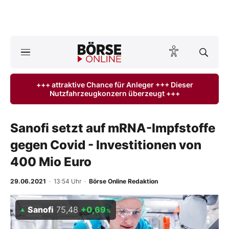
A
ktuelle Ausgabe BÖRSE ONLINE lesen
Börse
+++ attraktive Chance für Anleger +++ Dieser
Nutzfahrzeugkonzern überzeugt +++
News
Anlageprodukte
Sanofi setzt auf mRNA-Impfstoffe
gegen Covid - Investitionen von
Finanz-Check
400 Mio Euro
Abo & Shop
29.06.2021
· 13:54 Uhr
·
Börse Online Redaktion
BO-Musterdepots
Sanofi
75,48
+0,69
%
Experten