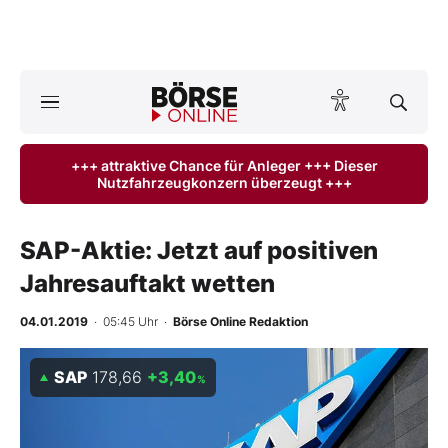
A
ktuelle Ausgabe BÖRSE ONLINE lesen
Börse
+++ attraktive Chance für Anleger +++ Dieser
Nutzfahrzeugkonzern überzeugt +++
News
Anlageprodukte
SAP-Aktie: Jetzt auf positiven
Jahresauftakt wetten
Finanz-Check
04.01.2019
· 05:45 Uhr
·
Börse Online Redaktion
Abo & Shop
SAP
178,66
+3,40
%
BO-Musterdepots
Experten