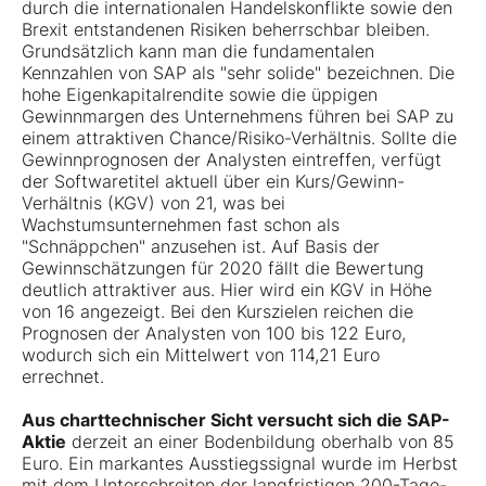
durch die internationalen Handelskonflikte sowie den
Brexit entstandenen Risiken beherrschbar bleiben.
Grundsätzlich kann man die fundamentalen
Kennzahlen von SAP als "sehr solide" bezeichnen. Die
hohe Eigenkapitalrendite sowie die üppigen
Gewinnmargen des Unternehmens führen bei SAP zu
einem attraktiven Chance/Risiko-Verhältnis. Sollte die
Gewinnprognosen der Analysten eintreffen, verfügt
der Softwaretitel aktuell über ein Kurs/Gewinn-
Verhältnis (KGV) von 21, was bei
Wachstumsunternehmen fast schon als
"Schnäppchen" anzusehen ist. Auf Basis der
Gewinnschätzungen für 2020 fällt die Bewertung
deutlich attraktiver aus. Hier wird ein KGV in Höhe
von 16 angezeigt. Bei den Kurszielen reichen die
Prognosen der Analysten von 100 bis 122 Euro,
wodurch sich ein Mittelwert von 114,21 Euro
errechnet.
Aus charttechnischer Sicht versucht sich die SAP-
Aktie
derzeit an einer Bodenbildung oberhalb von 85
Euro. Ein markantes Ausstiegssignal wurde im Herbst
mit dem Unterschreiten der langfristigen 200-Tage-