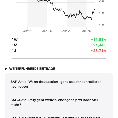
200
150
100
Okt '25
Jan '26
Apr '26
Jul '26
1W
+11,61
%
1M
+24,44
%
1J
-28,71
%
WEITERFÜHRENDE BEITRÄGE
SAP‑Aktie: Wenn das passiert, geht es sehr schnell steil
nach oben
SAP‑Aktie: Rally geht weiter ‑ aber geht jetzt noch viel
mehr?
SAP‑Aktie jetzt mit 56 Prozent Potenzial? Das sagen die