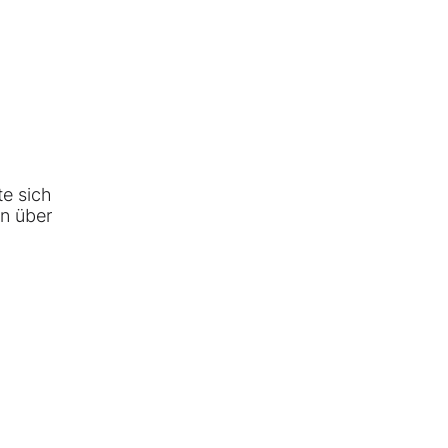
te sich
in über