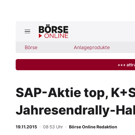
Jetzt a
ktuelle Ausgabe BÖRSE ONLINE lese
Börse
Börse
Anlageprodukte
News
+++ attr
Anlageprodukte
SAP-Aktie top, K+S
Finanz-Check
Jahresendrally-Hal
Abo & Shop
BO-Musterdepots
19.11.2015
· 08:53 Uhr
·
Börse Online Redaktion