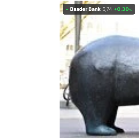
Experten
Baader Bank
6,74
+0,30
%
Mein B:O
Mein Konto
Folgen Sie uns
Kontakt