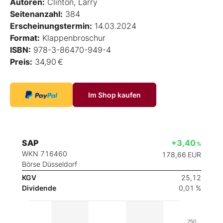
Autoren:
Clinton, Larry
Seitenanzahl:
384
Erscheinungstermin:
14.03.2024
Format:
Klappenbroschur
ISBN:
978-3-86470-949-4
Preis:
34,90 €
Im Shop kaufen
SAP
+3,40
%
WKN 716460
178,66
EUR
Börse Düsseldorf
KGV
25,12
Dividende
0,01 %
250