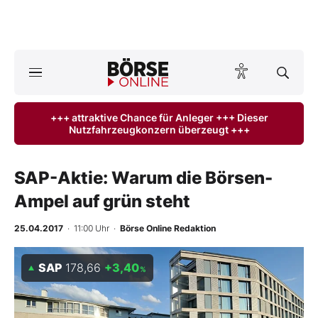
A
ktuelle Ausgabe BÖRSE ONLINE lesen
Börse
+++ attraktive Chance für Anleger +++ Dieser
Nutzfahrzeugkonzern überzeugt +++
News
Anlageprodukte
SAP-Aktie: Warum die Börsen-
Ampel auf grün steht
Finanz-Check
25.04.2017
· 11:00 Uhr
·
Börse Online Redaktion
Abo & Shop
SAP
178,66
+3,40
%
BO-Musterdepots
Experten