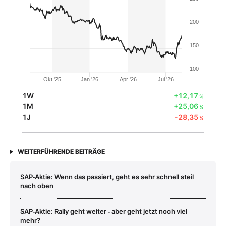
200
150
100
Okt '25
Jan '26
Apr '26
Jul '26
1W
+12,17
%
1M
+25,06
%
1J
-28,35
%
WEITERFÜHRENDE BEITRÄGE
SAP‑Aktie: Wenn das passiert, geht es sehr schnell steil
nach oben
SAP‑Aktie: Rally geht weiter ‑ aber geht jetzt noch viel
mehr?