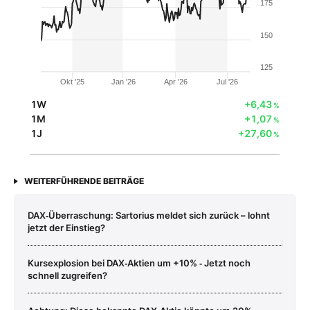
175
150
125
Okt '25
Jan '26
Apr '26
Jul '26
1W
+6,43
%
1M
+1,07
%
1J
+27,60
%
WEITERFÜHRENDE BEITRÄGE
DAX‑Überraschung: Sartorius meldet sich zurück – lohnt
jetzt der Einstieg?
Kursexplosion bei DAX‑Aktien um +10% ‑ Jetzt noch
schnell zugreifen?