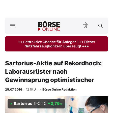
A
ktuelle Ausgabe BÖRSE ONLINE lesen
Börse
+++ attraktive Chance für Anleger +++ Dieser
Nutzfahrzeugkonzern überzeugt +++
News
Anlageprodukte
Sartorius-Aktie auf Rekordhoch:
Laborausrüster nach
Finanz-Check
Gewinnsprung optimistischer
Abo & Shop
25.07.2016
· 12:10 Uhr
·
Börse Online Redaktion
BO-Musterdepots
Sartorius
190,20
+0,75
%
Experten