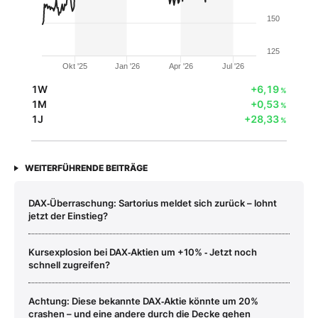
150
125
Okt '25
Jan '26
Apr '26
Jul '26
1W
+6,19
%
1M
+0,53
%
1J
+28,33
%
WEITERFÜHRENDE BEITRÄGE
DAX‑Überraschung: Sartorius meldet sich zurück – lohnt
jetzt der Einstieg?
Kursexplosion bei DAX‑Aktien um +10% ‑ Jetzt noch
schnell zugreifen?
Achtung: Diese bekannte DAX‑Aktie könnte um 20%
crashen – und eine andere durch die Decke gehen