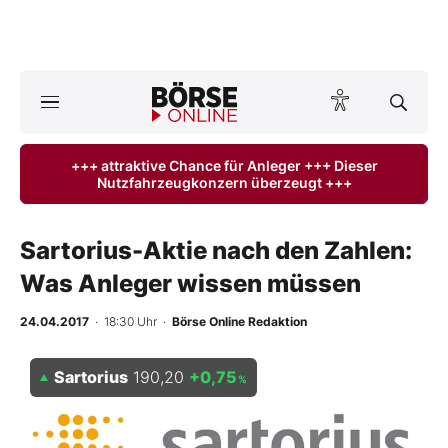
Börse
News
+++ attraktive Chance für Anleger +++ Dieser
Nutzfahrzeugkonzern überzeugt +++
Anlageprodukte
Finanz-Check
Sartorius-Aktie nach den Zahlen:
Was Anleger wissen müssen
Abo & Shop
24.04.2017
· 18:30 Uhr
·
Börse Online Redaktion
BO-Musterdepots
Sartorius
190,20
+0,75
%
Experten
Mein B:O