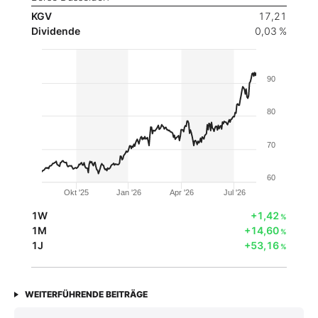
KGV
17,21
Dividende
0,03 %
90
80
70
60
Okt '25
Jan '26
Apr '26
Jul '26
1W
+1,42
%
1M
+14,60
%
1J
+53,16
%
WEITERFÜHRENDE BEITRÄGE