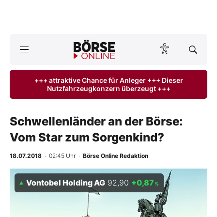
A
ktuelle Ausgabe BÖRSE ONLINE lesen
Börse
+++ attraktive Chance für Anleger +++ Dieser
Nutzfahrzeugkonzern überzeugt +++
News
Anlageprodukte
Schwellenländer an der Börse:
Vom Star zum Sorgenkind?
Finanz-Check
18.07.2018
· 02:45 Uhr
·
Börse Online Redaktion
Abo & Shop
Vontobel Holding AG
92,90
+0,87
%
BO-Musterdepots
Experten