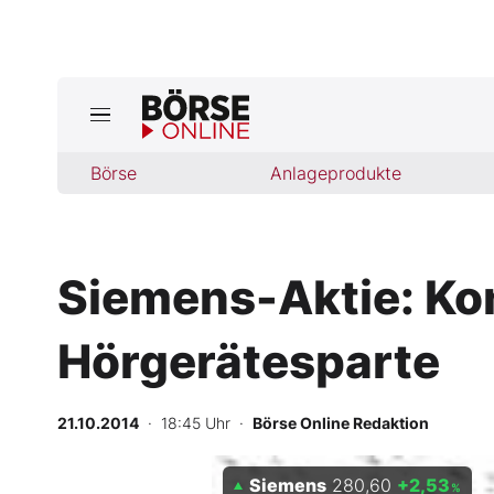
Börse
Börse
Anlageprodukte
News
Anlageprodukte
Siemens-Aktie: Kon
Finanz-Check
Hörgerätesparte
Abo & Shop
BO-Musterdepots
21.10.2014
· 18:45 Uhr
·
Börse Online Redaktion
Experten
Siemens
280,60
+2,53
%