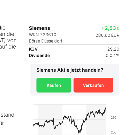
die
Siemens
+2,53
%
en die
WKN 723610
280,60
EUR
AT) von
Börse Düsseldorf
auf die
KGV
29,20
Dividende
0,02 %
Siemens
Aktie jetzt handeln?
Kaufen
Verkaufen
lstand
250
ür
200