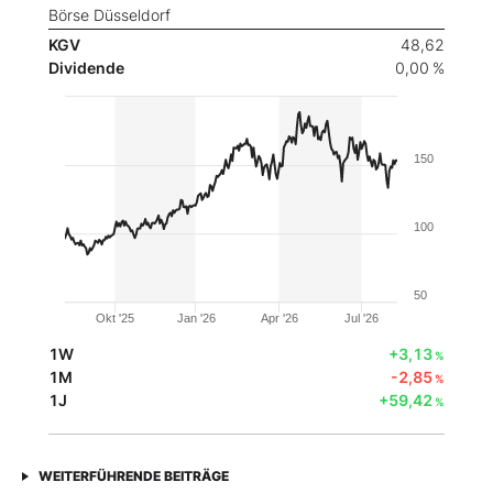
Börse Düsseldorf
KGV
48,62
Dividende
0,00 %
150
100
50
Okt '25
Jan '26
Apr '26
Jul '26
1W
+3,13
%
1M
-2,85
%
1J
+59,42
%
WEITERFÜHRENDE BEITRÄGE