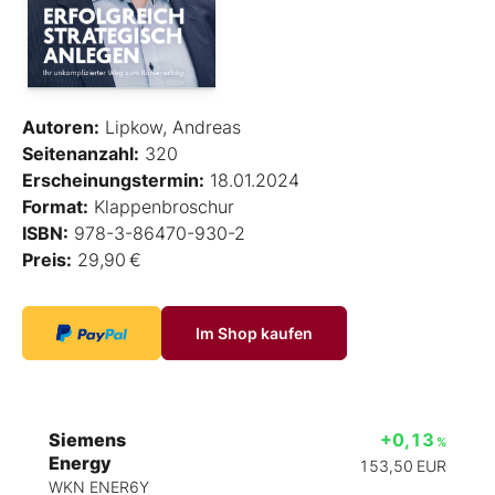
Autoren:
Lipkow, Andreas
Seitenanzahl:
320
Erscheinungstermin:
18.01.2024
Format:
Klappenbroschur
ISBN:
978-3-86470-930-2
Preis:
29,90 €
Im Shop kaufen
Siemens
+0,13
%
Energy
153,50
EUR
WKN ENER6Y