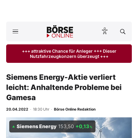
A
ktuelle Ausgabe BÖRSE ONLINE lesen
Börse
+++ attraktive Chance für Anleger +++ Dieser
Nutzfahrzeugkonzern überzeugt +++
News
Anlageprodukte
Siemens Energy-Aktie verliert
leicht: Anhaltende Probleme bei
Finanz-Check
Gamesa
Abo & Shop
20.04.2022
· 18:30 Uhr
·
Börse Online Redaktion
BO-Musterdepots
Siemens Energy
153,50
+0,13
%
Experten