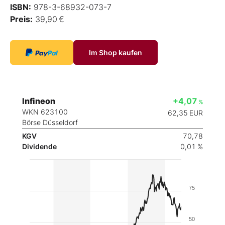
ISBN:
978-3-68932-073-7
Preis:
39,90 €
Im Shop kaufen
Infineon
+4,07
%
WKN 623100
62,35
EUR
Börse Düsseldorf
KGV
70,78
Dividende
0,01 %
75
50