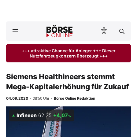
Börse
News
+++ attraktive Chance für Anleger +++ Dieser
Nutzfahrzeugkonzern überzeugt +++
Anlageprodukte
Finanz-Check
Siemens Healthineers stemmt
Mega-Kapitalerhöhung für Zukauf
Abo & Shop
04.09.2020
· 08:50 Uhr
·
Börse Online Redaktion
BO-Musterdepots
Infineon
62,35
+4,07
%
Experten
Mein B:O