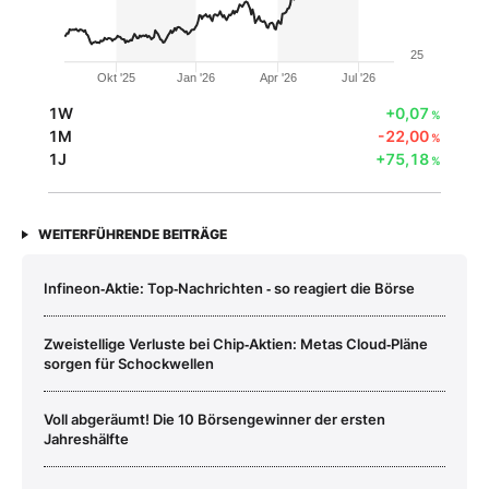
25
Okt '25
Jan '26
Apr '26
Jul '26
1W
+0,07
%
1M
-22,00
%
1J
+75,18
%
WEITERFÜHRENDE BEITRÄGE
Infineon‑Aktie: Top‑Nachrichten ‑ so reagiert die Börse
Zweistellige Verluste bei Chip‑Aktien: Metas Cloud‑Pläne
sorgen für Schockwellen
Voll abgeräumt! Die 10 Börsengewinner der ersten
Jahreshälfte