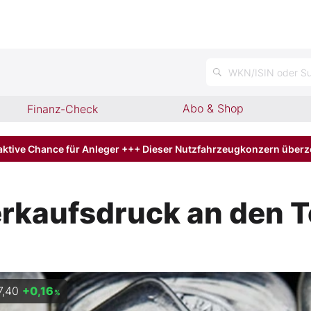
n
WKN/ISIN oder Su
Abo & Shop
Finanz-Check
aktive Chance für Anleger +++ Dieser Nutzfahrzeugkonzern über
Verkaufsdruck an den
7,40
+0,16
%