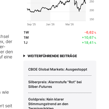
250
200
150
Sep '25
Jan '26
Mai '26
1W
-6,62
%
chsel
1M
+10,67
%
ex, der
1J
+18,41
%
er-
ber den
WEITERFÜHRENDE BEITRÄGE
f eine
CBOE Global Markets: Ausgestoppt
Silberpreis: Alarmstufe "Rot" bei
Silber‑Futures
h wie
Goldpreis: Kein klarer
Stimmungstrend an den
t seit
Terminmärkten