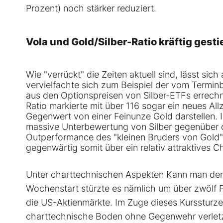
Prozent) noch stärker reduziert.
Vola und Gold/Silber-Ratio kräftig gest
Wie "verrückt" die Zeiten aktuell sind, lässt s
vervielfachte sich zum Beispiel der vom Terminb
aus den Optionspreisen von Silber-ETFs errechne
Ratio markierte mit über 116 sogar ein neues All
Gegenwert von einer Feinunze Gold darstellen. 
massive Unterbewertung von Silber gegenüber d
Outperformance des "kleinen Bruders von Gold" h
gegenwärtig somit über ein relativ attraktives C
Unter charttechnischen Aspekten Kann man dem
Wochenstart stürzte es nämlich um über zwölf 
die US-Aktienmärkte. Im Zuge dieses Kurssturze
charttechnische Boden ohne Gegenwehr verletzt.