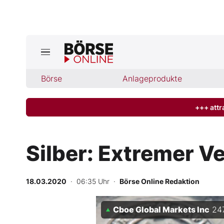
Jetzt a
ktuelle Ausgabe BÖRSE ONLINE lese
Börse
Börse
Anlageprodukte
News
+++ attr
Anlageprodukte
Silber: Extremer 
Finanz-Check
18.03.2020
· 06:35 Uhr
·
Börse Online Redaktion
Abo & Shop
Cboe Global Markets Inc
24
BO-Musterdepots