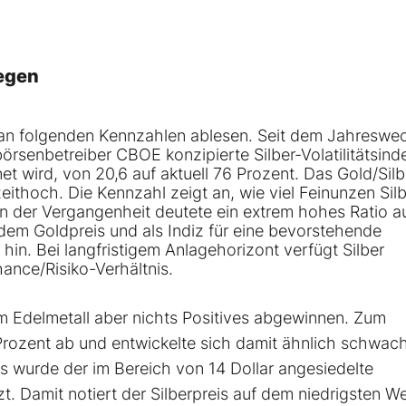
iegen
ich an folgenden Kennzahlen ablesen. Seit dem Jahreswe
örsenbetreiber CBOE konzipierte Silber-Volatilitätsind
t wird, von 20,6 auf aktuell 76 Prozent. Das Gold/Silb
zeithoch. Die Kennzahl zeigt an, wie viel Feinunzen Sil
In der Vergangenheit deutete ein extrem hohes Ratio au
em Goldpreis und als Indiz für eine bevorstehende
in. Bei langfristigem Anlagehorizont verfügt Silber
hance/Risiko-Verhältnis.
 Edelmetall aber nichts Positives abgewinnen. Zum
Prozent ab und entwickelte sich damit ähnlich schwac
s wurde der im Bereich von 14 Dollar angesiedelte
 Damit notiert der Silberpreis auf dem niedrigsten Wer