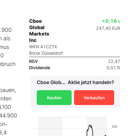
Cboe
+0,16
%
Global
247,40
EUR
6.900
Markets
n als
Inc
smus
WKN A1CZTX
Börse Düsseldorf
00
KGV
22,47
inbruch
Dividende
0,01 %
Cboe Global Markets Inc
Aktie jetzt handeln?
ubauen,
Kaufen
Verkaufen
anten
4.100
 44.900
on-
300
3,4