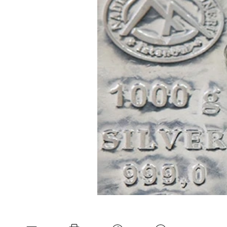
Experten
Mein B:O
Mein Konto
Folgen Sie uns
Kontakt